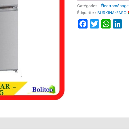
Catégories :
Électroménage
Étiquette :
BURKINA-FASO
Faceboo
Twitte
Wha
L