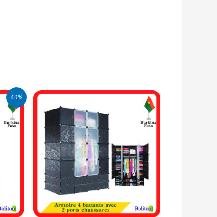
40%
FA.