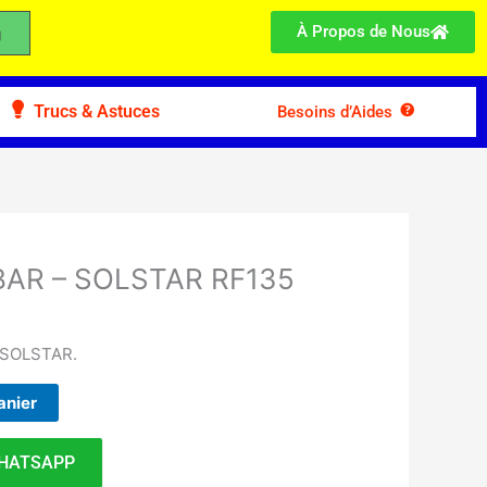
À Propos de Nous
Trucs & Astuces
Besoins d’Aides
 BAR – SOLSTAR RF135
e SOLSTAR.
anier
HATSAPP