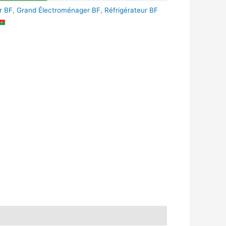
r BF
,
Grand Électroménager BF
,
Réfrigérateur BF
k
r
tsApp
inkedIn