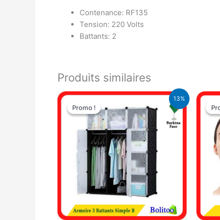
Contenance: RF135
Tension: 220 Volts
Battants: 2
Produits similaires
Le
Le
13%
prix
prix
Promo !
Promo !
Pr
Pr
initial
actuel
était :
est :
40.000 CFA.
35.000 CFA.