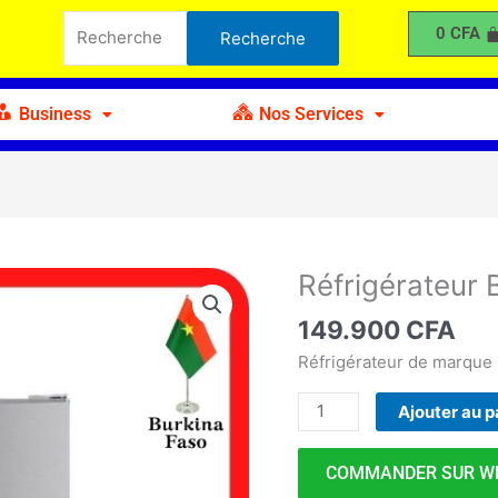
BAR
Recherche
0
CFA
Recherche
-
pour :
SOLSTAR
RF135
Business
Nos Services
Réfrigérateur
quantité
de
149.900
CFA
Réfrigérateur
BAR
Réfrigérateur de marqu
-
Ajouter au p
SOLSTAR
RF135
COMMANDER SUR W