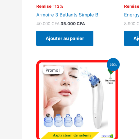
Remise : 13%
Remise
Armoire 3 Battants Simple B
Energy
40.000
CFA
35.000
CFA
8.900
Ajouter au panier
Aj
Le
Le
55%
prix
prix
Promo !
Promo !
initial
actuel
était :
est :
19.900 CFA.
8.900 CFA.