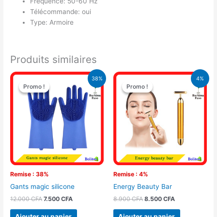
Fréquence: 50-60 Hz
Télécommande: oui
Type: Armoire
Produits similaires
Le
Le
Le
Le
38%
4%
prix
prix
prix
prix
Promo !
Promo !
Promo !
Promo !
initial
actuel
initial
actuel
était :
est :
était :
est :
12.000 CFA.
7.500 CFA.
8.900 CFA.
8.500 CFA.
Remise : 38%
Remise : 4%
Gants magic silicone
Energy Beauty Bar
12.000
CFA
7.500
CFA
8.900
CFA
8.500
CFA
Ajouter au panier
Ajouter au panier