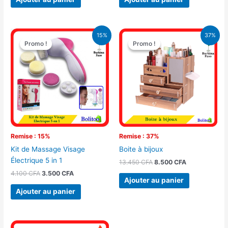
Le
Le
Le
Le
15%
37%
prix
prix
prix
prix
Promo !
Promo !
Promo !
Promo !
initial
actuel
initial
actuel
était :
est :
était :
est :
4.100 CFA.
3.500 CFA.
13.450 CFA.
8.500 CFA.
Remise : 15%
Remise : 37%
Kit de Massage Visage
Boite à bijoux
Électrique 5 in 1
13.450
CFA
8.500
CFA
4.100
CFA
3.500
CFA
Ajouter au panier
Ajouter au panier