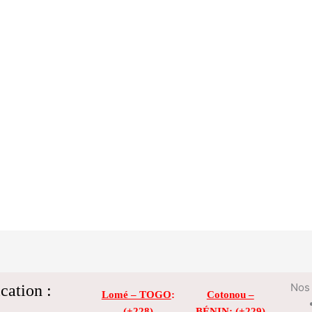
cation :
Nos 
Lomé – TOGO
:
Cotonou –
(+228)
BÉNIN
: (+229)