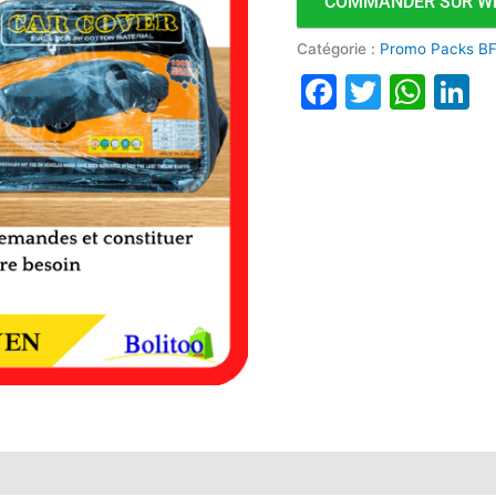
COMMANDER SUR W
Catégorie :
Promo Packs B
Faceboo
Twitte
Wha
L