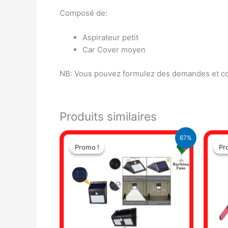
Composé de:
Aspirateur petit
Car Cover moyen
NB: Vous pouvez formulez des demandes et con
Produits similaires
Le
Le
67%
prix
prix
Promo !
Promo !
Pr
Pr
initial
actuel
était :
est :
10.500 CFA.
3.500 CFA.