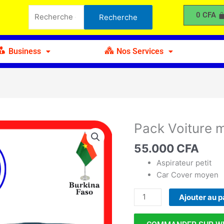
Voiture
Recherche
0
CFA
Recherche
moyen
pour :
Business
Nos Services
Pack Voiture 
quantité
de
55.000
CFA
Pack
Voiture
Aspirateur petit
moyen
Car Cover moyen
Ajouter au p