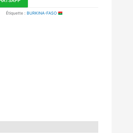
HATSAPP
F
Étiquette :
BURKINA-FASO
k
r
tsApp
inkedIn