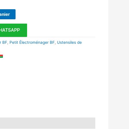
anier
HATSAPP
r BF
,
Petit Électroménager BF
,
Ustensiles de
k
r
tsApp
inkedIn