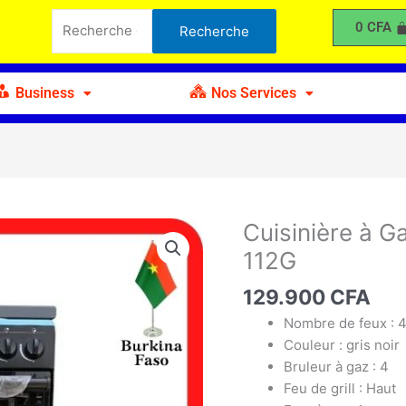
à
Recherche
0
CFA
Recherche
Gaz
pour :
SOLSTAR
4
Business
Nos Services
Feux
SO-
112G
Cuisinière à 
quantité
de
112G
Cuisinière
à
129.900
CFA
Gaz
Nombre de feux : 
SOLSTAR
Couleur : gris noir
4
Bruleur à gaz : 4
Feux
Feu de grill : Haut
SO-