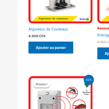
Remise
Aiguiseur de Couteaux
Energy
8.900
CFA
8.900
Ajouter au panier
Aj
Le
Le
62%
prix
prix
Promo !
Promo !
initial
actuel
était :
est :
13.000 CFA.
5.000 CFA.