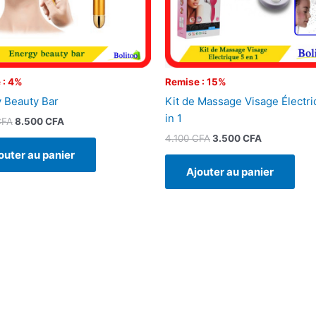
 : 4%
Remise : 15%
 Beauty Bar
Kit de Massage Visage Électri
in 1
CFA
8.500
CFA
4.100
CFA
3.500
CFA
outer au panier
Ajouter au panier