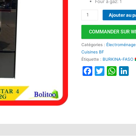
Four à gaz: 1
112G
Ajouter au p
COMMANDER SUR W
Catégories :
Électroménage
Cuisines BF
Étiquette :
BURKINA-FASO
Faceboo
Twitte
Wha
L