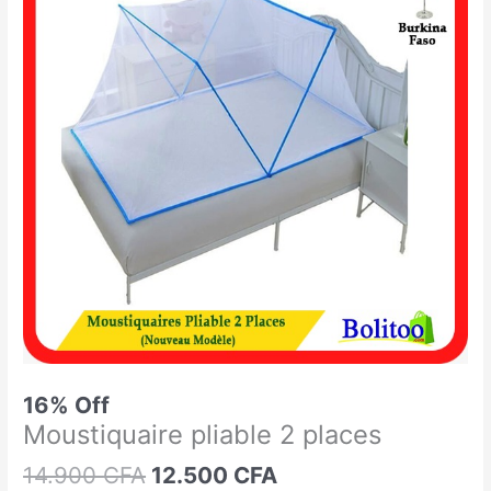
était :
est :
pliable
14.900 CFA.
12.500 CFA.
2
places
16% Off
Moustiquaire pliable 2 places
14.900
CFA
12.500
CFA