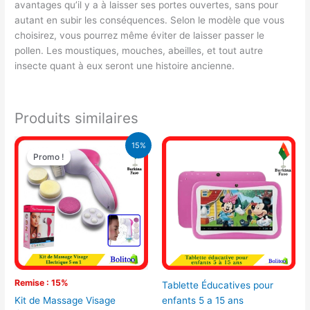
avantages qu’il y a à laisser ses portes ouvertes, sans pour
autant en subir les conséquences. Selon le modèle que vous
choisirez, vous pourrez même éviter de laisser passer le
pollen. Les moustiques, mouches, abeilles, et tout autre
insecte quant à eux seront une histoire ancienne.
Produits similaires
Le
Le
15%
prix
prix
Promo !
Promo !
initial
actuel
était :
est :
4.100 CFA.
3.500 CFA.
Remise : 15%
Tablette Éducatives pour
enfants 5 a 15 ans
Kit de Massage Visage