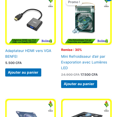
prix
prix
Promo !
initial
actuel
était :
est :
24.900 CFA.
17.500 CFA.
Remise : 30%
Adaptateur HDMI vers VGA
BENFEI
Mini Refroidisseur d’air par
Evaporation avec Lumières
5.500
CFA
LED
Ajouter au panier
24.900
CFA
17.500
CFA
Ajouter au panier