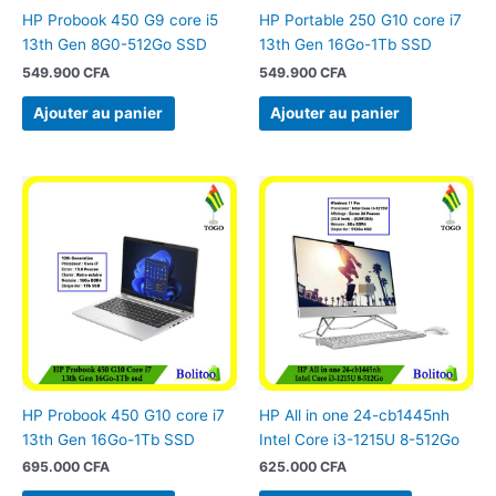
HP Probook 450 G9 core i5
HP Portable 250 G10 core i7
13th Gen 8G0-512Go SSD
13th Gen 16Go-1Tb SSD
549.900
CFA
549.900
CFA
Ajouter au panier
Ajouter au panier
HP Probook 450 G10 core i7
HP All in one 24-cb1445nh
13th Gen 16Go-1Tb SSD
Intel Core i3-1215U 8-512Go
695.000
CFA
625.000
CFA