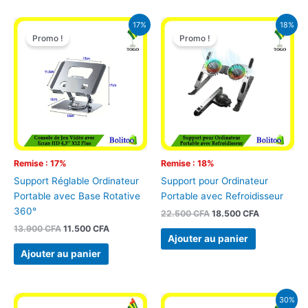
Le
Le
Le
Le
17%
18%
prix
prix
prix
prix
Promo !
Promo !
initial
actuel
initial
actuel
était :
est :
était :
est :
13.900 CFA.
11.500 CFA.
22.500 CFA.
18.500 CFA
Remise : 17%
Remise : 18%
Support Réglable Ordinateur
Support pour Ordinateur
Portable avec Base Rotative
Portable avec Refroidisseur
360°
22.500
CFA
18.500
CFA
13.900
CFA
11.500
CFA
Ajouter au panier
Ajouter au panier
Le
Le
30%