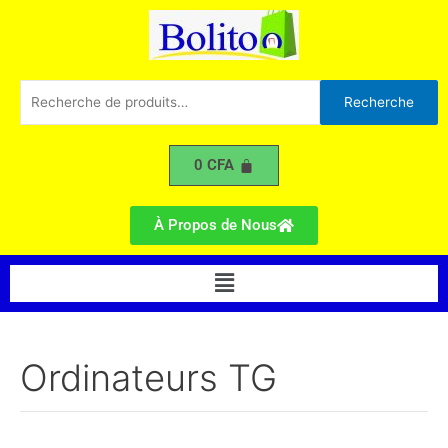
Trié
Aller
du
plus
au
récent
contenu
au
plus
ancien
Recherche
Recherche
pour :
0
CFA
À Propos de Nous
Menu
Ordinateurs TG