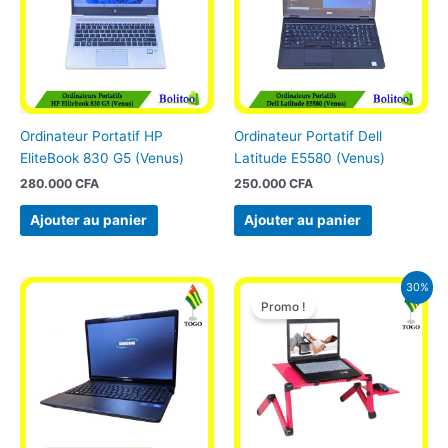
Ordinateur Portatif HP
Ordinateur Portatif Dell
EliteBook 830 G5 (Venus)
Latitude E5580 (Venus)
280.000
CFA
250.000
CFA
Ajouter au panier
Ajouter au panier
Le
Le
30%
prix
prix
Promo !
initial
actuel
était :
est :
22.000 CFA.
15.500 CFA