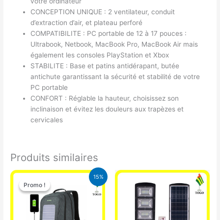
votre ordinateur
CONCEPTION UNIQUE : 2 ventilateur, conduit
d’extraction d’air, et plateau perforé
COMPATIBILITE : PC portable de 12 à 17 pouces :
Ultrabook, Netbook, MacBook Pro, MacBook Air mais
également les consoles PlayStation et Xbox
STABILITE : Base et patins antidérapant, butée
antichute garantissant la sécurité et stabilité de votre
PC portable
CONFORT : Réglable la hauteur, choisissez son
inclinaison et évitez les douleurs aux trapèzes et
cervicales
Produits similaires
Le
Le
15%
prix
prix
Promo !
Promo !
initial
actuel
était :
est :
29.500 CFA.
25.000 CFA.