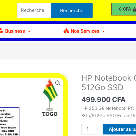
Notebook
Recherche
0
CFA
Recherche
Core
pour :
i7
11th
Business
Nos Services
Gen
8Go-
512Go
SSD
HP Notebook C
quantité
de
512Go SSD
HP
Notebook
499.900
CFA
Core
HP 250 G8 Notebook PC I
i7
8Go/512Go SSD Ecran 15
11th
Gen
Ajouter au p
8Go-