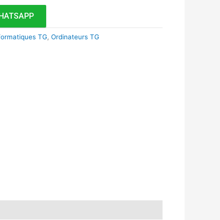
HATSAPP
formatiques TG
,
Ordinateurs TG
k
r
tsApp
inkedIn