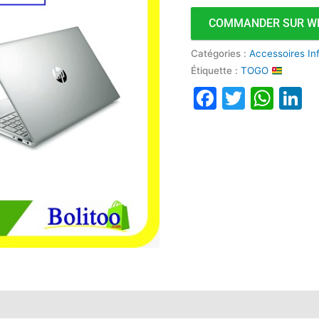
512Go
COMMANDER SUR W
SSD
Catégories :
Accessoires In
Étiquette :
TOGO
Faceboo
Twitte
Wha
L