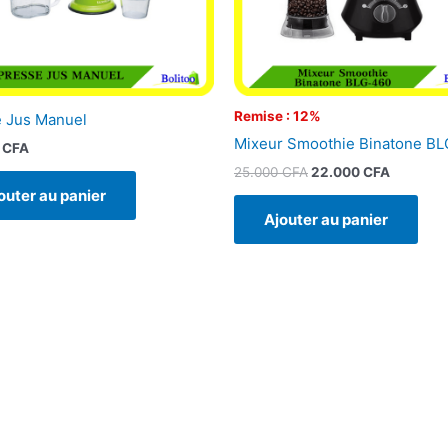
Remise : 12%
 Jus Manuel
Mixeur Smoothie Binatone B
0
CFA
25.000
CFA
22.000
CFA
outer au panier
Ajouter au panier