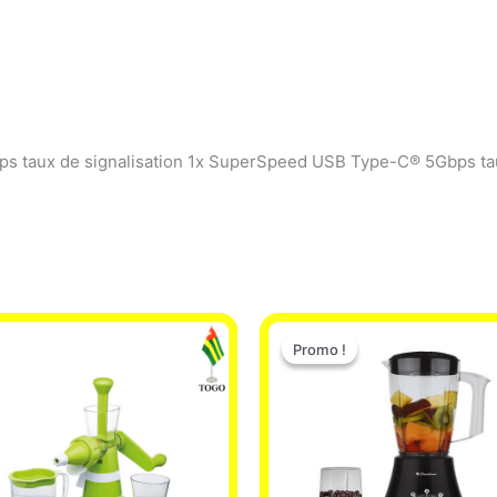
s taux de signalisation 1x SuperSpeed USB Type-C® 5Gbps tau
Le
Le
prix
prix
Promo !
Promo !
initial
actuel
était :
est :
25.000 CFA.
22.000 