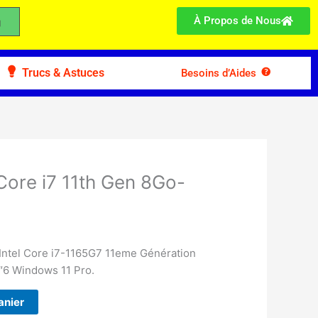
À Propos de Nous
Trucs & Astuces
Besoins d’Aides
ore i7 11th Gen 8Go-
ntel Core i7-1165G7 11eme Génération
″6 Windows 11 Pro.
anier