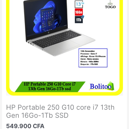
Portable
250
G10
core
i7
13th
Gen
16Go-
1Tb
SSD
HP Portable 250 G10 core i7 13th
Gen 16Go-1Tb SSD
549.900
CFA