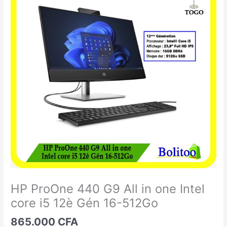
ProOne
440
G9
All
in
one
Intel
core
i5
12è
Gén
16-
512Go
HP ProOne 440 G9 All in one Intel
core i5 12è Gén 16-512Go
865.000
CFA