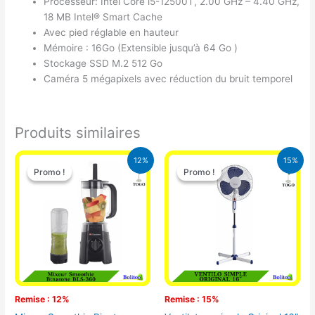
Processeur: Intel Core i5-12500T, 2.00 GHz – 4.40 GHz,
18 MB Intel® Smart Cache
Avec pied réglable en hauteur
Mémoire : 16Go (Extensible jusqu’à 64 Go )
Stockage SSD M.2 512 Go
Caméra 5 mégapixels avec réduction du bruit temporel
Produits similaires
Le
Le
Le
Le
12%
15%
prix
prix
prix
prix
Promo !
Promo !
Promo !
Promo !
initial
actuel
initial
actuel
était :
est :
était :
est :
25.000 CFA.
22.000 CFA.
10.000 CFA.
8.500 CFA.
Remise : 12%
Remise : 15%