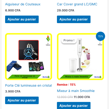
Aiguiseur de Couteaux
Car Cover grand LC/GMC
6.900
CFA
29.000
CFA
Ajouter au panier
Ajouter au panier
Le
Le
15%
prix
prix
Promo !
Promo !
initial
actuel
était :
est :
12.900 CFA.
11.000 CFA.
Remise : 15%
Porte Clé lumineuse en cristal
Mixeur à main Smoothie
3.900
CFA
12.900
CFA
11.000
CFA
Ajouter au panier
Ajouter au panier