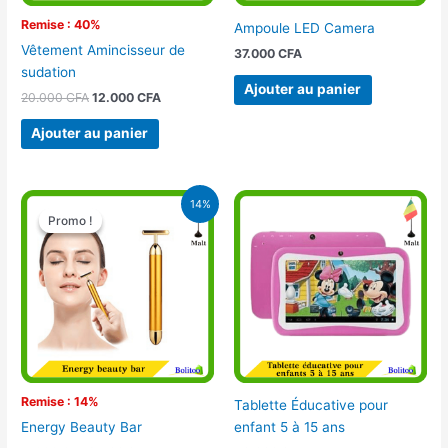
Remise : 40%
Ampoule LED Camera
Vêtement Amincisseur de
37.000
CFA
sudation
Ajouter au panier
20.000
CFA
12.000
CFA
Ajouter au panier
Le
Le
14%
prix
prix
Promo !
Promo !
initial
actuel
était :
est :
11.000 CFA.
9.500 CFA.
Remise : 14%
Tablette Éducative pour
enfant 5 à 15 ans
Energy Beauty Bar