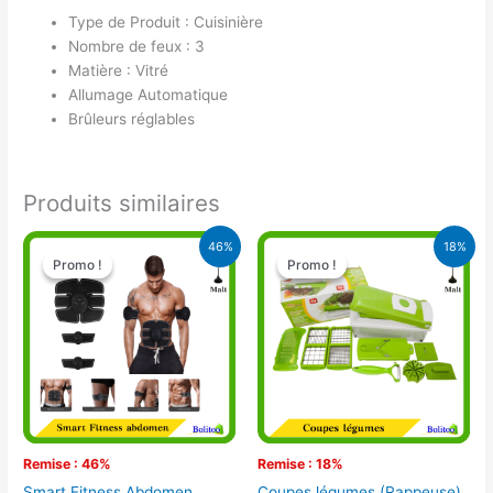
Type de Produit : Cuisinière
Nombre de feux : 3
Matière : Vitré
Allumage Automatique
Brûleurs réglables
Produits similaires
Le
Le
Le
Le
46%
18%
prix
prix
prix
prix
Promo !
Promo !
Promo !
Promo !
initial
actuel
initial
actuel
était :
est :
était :
est :
28.000 CFA.
15.000 CFA.
17.000 CFA.
14.000 CFA.
Remise : 46%
Remise : 18%
Smart Fitness Abdomen
Coupes légumes (Rappeuse)