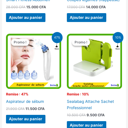
28.000
CFA
15.000
CFA
17.000
CFA
14.000
CFA
Ajouter au panier
Ajouter au panier
Le
Le
Le
Le
47%
10%
prix
prix
prix
prix
Promo !
Promo !
Promo !
Promo !
initial
actuel
initial
actuel
était :
est :
était :
est :
21.900 CFA.
11.500 CFA.
10.500 CFA.
9.500 CFA.
Remise : 47%
Remise : 10%
Aspirateur de sébum
Sealabag Attache Sachet
Professionnel
21.900
CFA
11.500
CFA
10.500
CFA
9.500
CFA
Ajouter au panier
Ajouter au panier