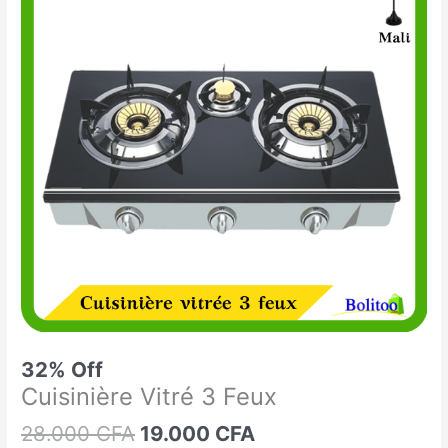
était :
est :
Vitré
28.000 CFA.
19.000 CFA.
3
Feux
32% Off
Cuisinière Vitré 3 Feux
28.000
CFA
19.000
CFA