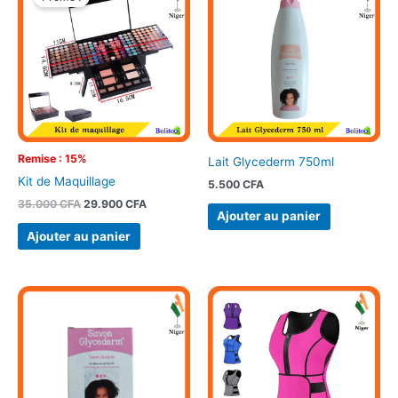
initial
actuel
était :
est :
35.000 CFA.
29.900 CFA.
Remise : 15%
Lait Glycederm 750ml
Kit de Maquillage
5.500
CFA
35.000
CFA
29.900
CFA
Ajouter au panier
Ajouter au panier