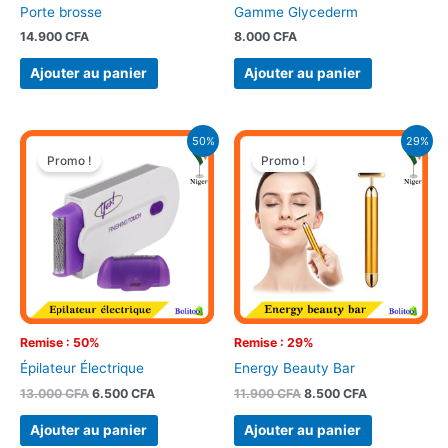
Porte brosse
Gamme Glycederm
14.900
CFA
8.000
CFA
Ajouter au panier
Ajouter au panier
Le
Le
Le
Le
50%
29%
prix
prix
prix
prix
Promo !
Promo !
initial
actuel
initial
actuel
était :
est :
était :
est :
13.000 CFA.
6.500 CFA.
11.900 CFA.
8.500 CFA.
Remise : 50%
Remise : 29%
Épilateur Électrique
Energy Beauty Bar
13.000
CFA
6.500
CFA
11.900
CFA
8.500
CFA
Ajouter au panier
Ajouter au panier