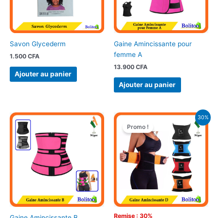
Savon Glycederm
Gaine Amincissante pour
femme A
1.500
CFA
13.900
CFA
Ajouter au panier
Ajouter au panier
Le
Le
30%
prix
prix
Promo !
initial
actuel
était :
est :
11.500 CFA.
8.000 CFA.
Remise : 30%
Gaine Amincissante B