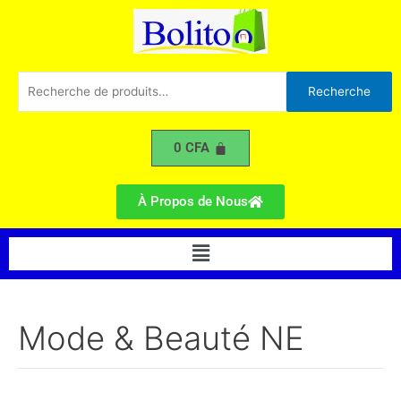
Trié
Aller
du
plus
au
récent
contenu
au
plus
ancien
Recherche
Recherche
pour :
0
CFA
À Propos de Nous
Menu
Mode & Beauté NE