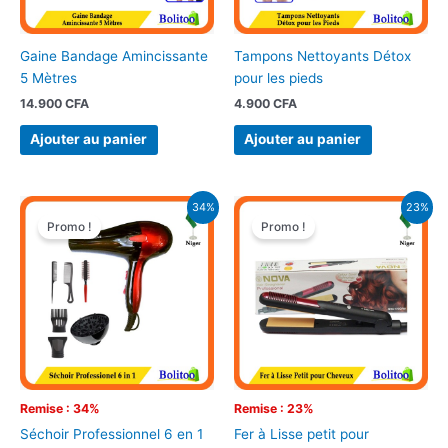
Gaine Bandage Amincissante
Tampons Nettoyants Détox
5 Mètres
pour les pieds
14.900
CFA
4.900
CFA
Ajouter au panier
Ajouter au panier
Le
Le
Le
Le
34%
23%
prix
prix
prix
prix
Promo !
Promo !
initial
actuel
initial
actuel
était :
est :
était :
est :
15.900 CFA.
10.500 CFA.
12.900 CFA.
9.900 CFA.
Remise : 34%
Remise : 23%
Séchoir Professionnel 6 en 1
Fer à Lisse petit pour