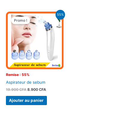
Le
Le
55%
prix
prix
Promo !
initial
actuel
était :
est :
19.900 CFA.
8.900 CFA.
Remise : 55%
Aspirateur de sebum
19.900
CFA
8.900
CFA
Ajouter au panier