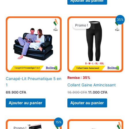
Ajouter au panier
Le
Le
35%
prix
prix
Promo !
initial
actuel
était :
est :
16.900 CFA.
11.000 CFA.
Remise : 35%
Canapé-Lit Pneumatique 5 en
1
Collant Gaine Amincissant
69.900
CFA
16.900
CFA
11.000
CFA
Ajouter au panier
Ajouter au panier
Le
Le
15%
prix
prix
Promo !