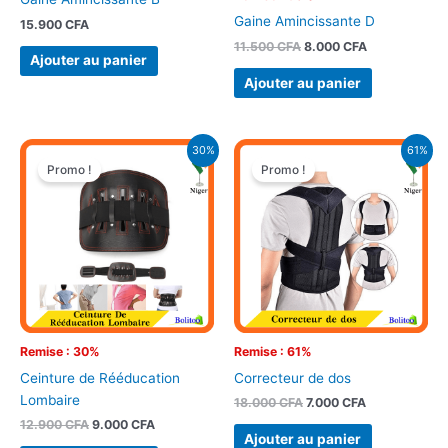
Gaine Amincissante D
15.900
CFA
11.500
CFA
8.000
CFA
Ajouter au panier
Ajouter au panier
Le
Le
Le
Le
30%
61%
prix
prix
prix
prix
Promo !
Promo !
initial
actuel
initial
actuel
était :
est :
était :
est :
12.900 CFA.
9.000 CFA.
18.000 CFA.
7.000 CFA.
Remise : 30%
Remise : 61%
Ceinture de Rééducation
Correcteur de dos
Lombaire
18.000
CFA
7.000
CFA
12.900
CFA
9.000
CFA
Ajouter au panier