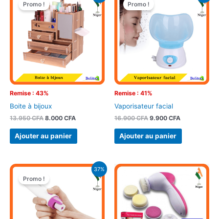
prix
prix
prix
prix
Promo !
Promo !
initial
actuel
initial
actuel
était :
est :
était :
est :
13.950 CFA.
8.000 CFA.
16.900 CFA.
9.900 CFA.
Remise : 43%
Remise : 41%
Boite à bijoux
Vaporisateur facial
13.950
CFA
8.000
CFA
16.900
CFA
9.900
CFA
Ajouter au panier
Ajouter au panier
Le
Le
37%
prix
prix
Promo !
initial
actuel
était :
est :
9.500 CFA.
6.000 CFA.