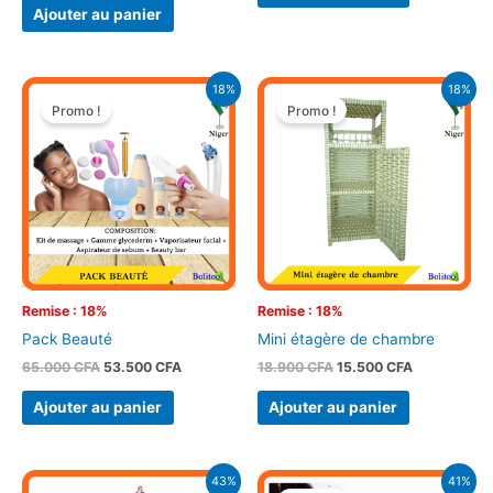
Ajouter au panier
Le
Le
Le
Le
18%
18%
prix
prix
prix
prix
Promo !
Promo !
initial
actuel
initial
actuel
était :
est :
était :
est :
65.000 CFA.
53.500 CFA.
18.900 CFA.
15.500 CFA.
Remise : 18%
Remise : 18%
Pack Beauté
Mini étagère de chambre
65.000
CFA
53.500
CFA
18.900
CFA
15.500
CFA
Ajouter au panier
Ajouter au panier
Le
Le
Le
Le
43%
41%