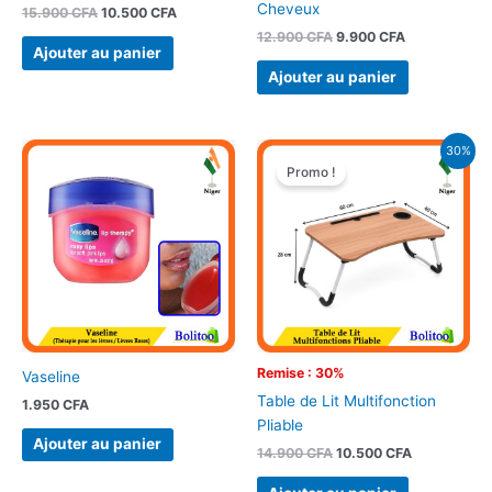
Cheveux
15.900
CFA
10.500
CFA
12.900
CFA
9.900
CFA
Ajouter au panier
Ajouter au panier
Le
Le
30%
prix
prix
Promo !
initial
actuel
était :
est :
14.900 CFA.
10.500 CFA.
Remise : 30%
Vaseline
Table de Lit Multifonction
1.950
CFA
Pliable
Ajouter au panier
14.900
CFA
10.500
CFA