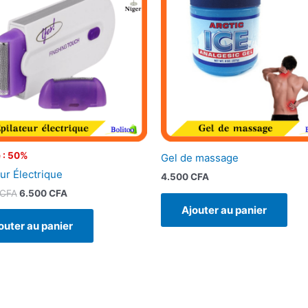
était :
est :
13.000 CFA.
6.500 CFA.
 : 50%
Gel de massage
eur Électrique
4.500
CFA
CFA
6.500
CFA
Ajouter au panier
outer au panier