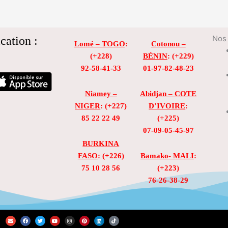
cation :
Nos 
Lomé – TOGO
:
Cotonou –
(+228)
BÉNIN
: (+229)
92-58-41-33
01-97-82-48-23
Niamey –
Abidjan – COTE
NIGER
: (+227)
D’IVOIRE
:
85 22 22 49
(+225)
07-09-05-45-97
BURKINA
FASO
: (+226)
Bamako- MALI
:
75 10 28 56
(+223)
76-26-38-29
E
F
T
Y
I
P
L
T
n
a
w
o
n
i
i
i
v
c
i
u
s
n
n
k