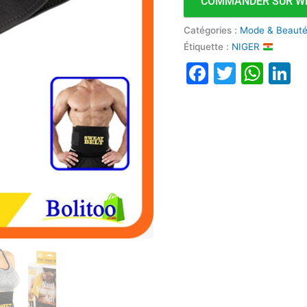
COMMANDER SUR W
Catégories :
Mode & Beaut
Étiquette :
NIGER
Faceboo
Twitte
Wha
L