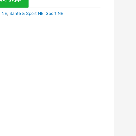
HATSAPP
é NE
,
Santé & Sport NE
,
Sport NE
k
r
tsApp
inkedIn