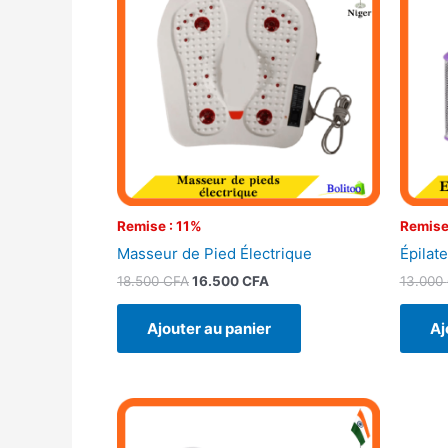
était :
est :
18.500 CFA.
16.500 CFA.
Remise : 11%
Remise
Masseur de Pied Électrique
Épilat
18.500
CFA
16.500
CFA
13.000
Ajouter au panier
Aj