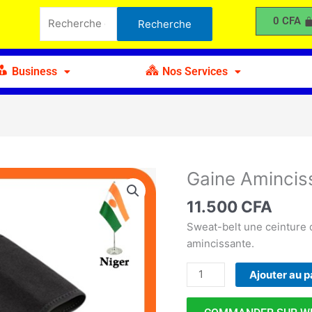
Amincissante
Recherche
0
CFA
Recherche
C
pour :
Business
Nos Services
Gaine Amincis
quantité
de
11.500
CFA
Gaine
Amincissante
Sweat-belt une ceinture
C
amincissante.
Ajouter au p