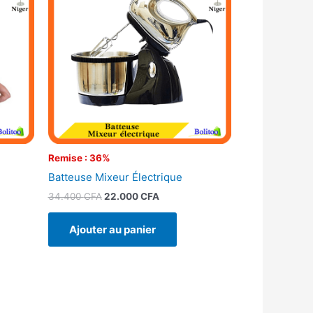
était :
est :
34.400 CFA.
22.000 CFA.
Remise : 36%
Batteuse Mixeur Électrique
34.400
CFA
22.000
CFA
Ajouter au panier