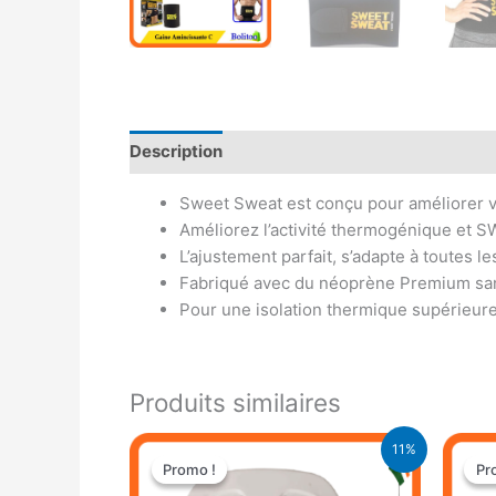
Description
Avis (0)
Sweet Sweat est conçu pour améliorer 
Améliorez l’activité thermogénique et 
L’ajustement parfait, s’adapte à toutes le
Fabriqué avec du néoprène Premium san
Pour une isolation thermique supérieur
Produits similaires
Le
Le
11%
prix
prix
Promo !
Promo !
Pr
Pr
initial
actuel