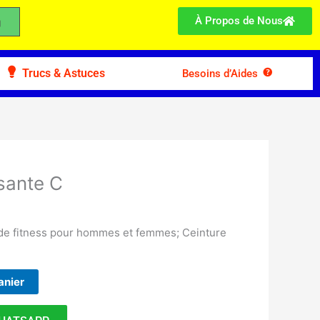
À Propos de Nous
Trucs & Astuces
Besoins d’Aides
sante C
 de fitness pour hommes et femmes; Ceinture
anier