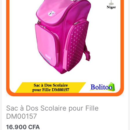
à
Dos
Scolaire
pour
Fille
DM00157
Sac à Dos Scolaire pour Fille
DM00157
16.900
CFA