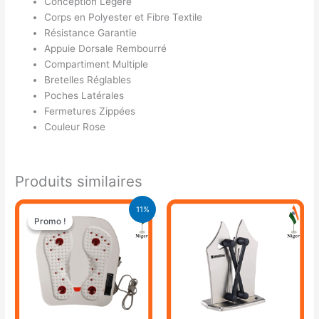
Conception Légère
Corps en Polyester et Fibre Textile
Résistance Garantie
Appuie Dorsale Rembourré
Compartiment Multiple
Bretelles Réglables
Poches Latérales
Fermetures Zippées
Couleur Rose
Produits similaires
Le
Le
11%
prix
prix
Promo !
Promo !
initial
actuel
était :
est :
18.500 CFA.
16.500 CFA.