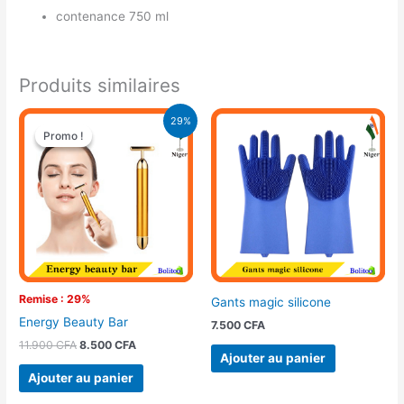
contenance 750 ml
Produits similaires
Le
Le
29%
prix
prix
Promo !
Promo !
initial
actuel
était :
est :
11.900 CFA.
8.500 CFA.
Remise : 29%
Gants magic silicone
Energy Beauty Bar
7.500
CFA
11.900
CFA
8.500
CFA
Ajouter au panier
Ajouter au panier