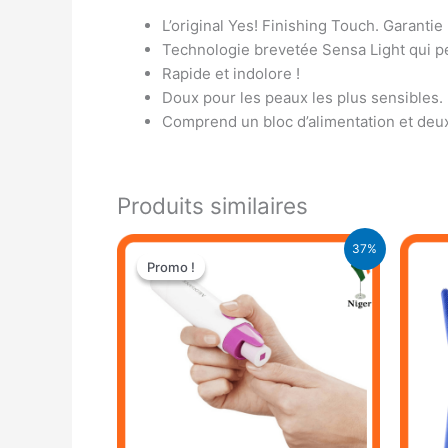
L’original Yes! Finishing Touch. Garantie
Technologie brevetée Sensa Light qui per
Rapide et indolore !
Doux pour les peaux les plus sensibles.
Comprend un bloc d’alimentation et deux
Produits similaires
Le
Le
37%
prix
prix
Promo !
Promo !
initial
actuel
était :
est :
9.500 CFA.
6.000 CFA.