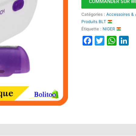
COMMANDER SUR W
Catégories :
Accessoires & 
Produits BLT
Étiquette :
NIGER
Faceboo
Twitte
Wha
L