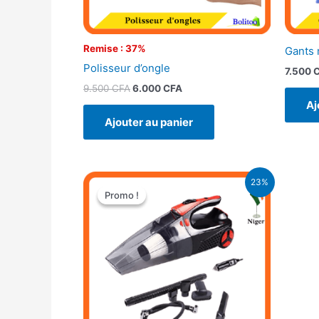
Remise : 37%
Gants 
Polisseur d’ongle
7.500
9.500
CFA
6.000
CFA
Aj
Ajouter au panier
Le
Le
23%
prix
prix
Promo !
Promo !
initial
actuel
était :
est :
26.000 CFA.
19.900 CFA.