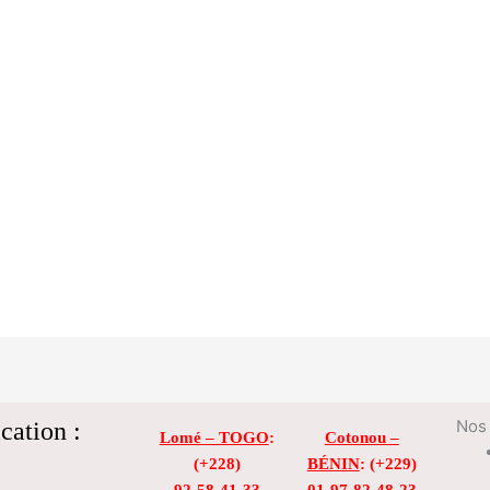
cation :
Nos 
Lomé – TOGO
:
Cotonou –
(+228)
BÉNIN
: (+229)