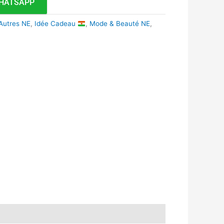
HATSAPP
Autres NE
,
Idée Cadeau
,
Mode & Beauté NE
,
k
r
tsApp
inkedIn