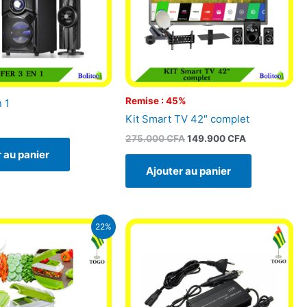
Remise : 45%
 1
Kit Smart TV 42″ complet
275.000
CFA
149.900
CFA
 au panier
Ajouter au panier
e
Le
22%
rix
prix
nitial
actuel
tait :
est :
.000 CFA.
7.000 CFA.