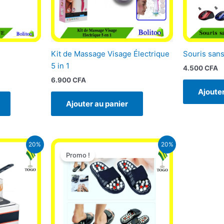
Kit de Massage Visage Électrique
Souris sans
5 in 1
4.500
CFA
6.900
CFA
Ajouter
Ajouter au panier
Le
Le
Le
20%
20%
prix
prix
prix
Promo !
actuel
initial
actuel
est :
était :
est :
.
40.000 CFA.
9.900 CFA.
7.900 CFA.