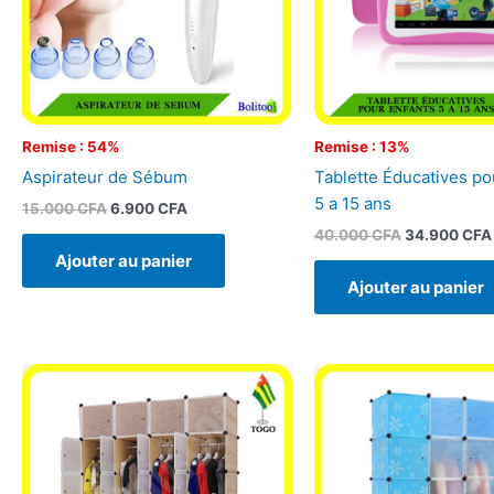
Remise : 54%
Remise : 13%
Aspirateur de Sébum
Tablette Éducatives po
5 a 15 ans
15.000
CFA
6.900
CFA
40.000
CFA
34.900
CFA
Ajouter au panier
Ajouter au panier