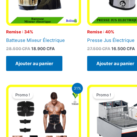
Remise : 34%
Remise : 40%
Batteuse Mixeur Électrique
Presse Jus Électrique
28.500
CFA
18.900
CFA
27.500
CFA
16.500
CFA
Ajouter au panier
Ajouter au panier
Le
Le
Le
31%
prix
prix
prix
Promo !
Promo !
initial
actuel
initial
était :
est :
était :
29.000 CFA.
19.900 CFA.
50.000 CFA