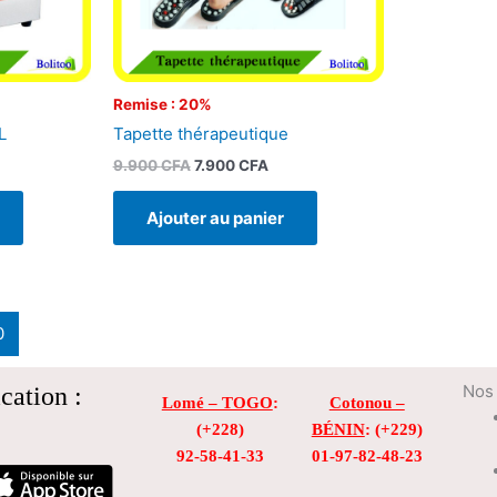
Remise : 20%
L
Tapette thérapeutique
9.900
CFA
7.900
CFA
Ajouter au panier
0
cation :
Nos 
Lomé – TOGO
:
Cotonou –
(+228)
BÉNIN
: (+229)
92-58-41-33
01-97-82-48-23