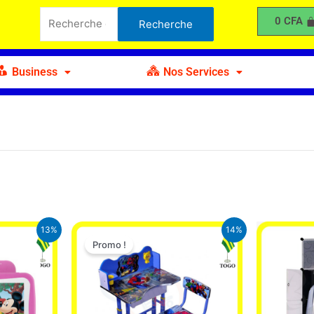
Recherche
0
CFA
Recherche
pour :
Business
Nos Services
Le
Le
Le
13%
14%
prix
prix
prix
Promo !
actuel
initial
actuel
est :
était :
est :
.
34.900 CFA.
27.900 CFA.
24.000 CFA.