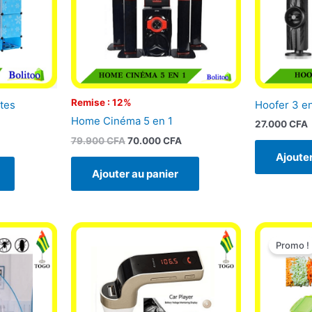
Remise : 12%
tes
Hoofer 3 en
Home Cinéma 5 en 1
27.000
CFA
79.900
CFA
70.000
CFA
Ajouter
Ajouter au panier
L
p
Promo !
i
é
9