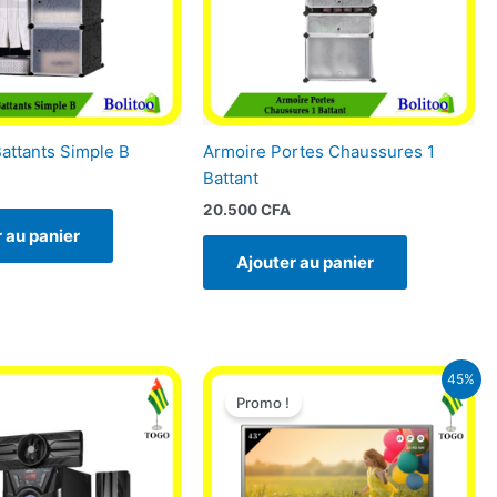
attants Simple B
Armoire Portes Chaussures 1
Battant
20.500
CFA
 au panier
Ajouter au panier
Le
Le
45%
prix
prix
Promo !
initial
actuel
était :
est :
275.000 CFA.
149.900 CFA