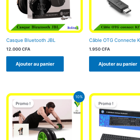
Casque Bluetooth JBL
Câble OTG Connecte K
12.000
CFA
1.950
CFA
Ajouter au panier
Ajouter au panier
Le
Le
Le
L
10%
prix
prix
prix
pr
Promo !
Promo !
initial
actuel
initial
ac
était :
est :
était :
es
9.900 CFA.
8.900 CFA.
12.900 CFA.
9