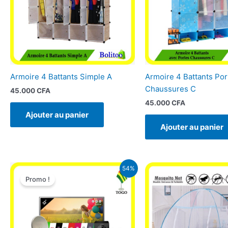
Armoire 4 Battants Simple A
Armoire 4 Battants Por
Chaussures C
45.000
CFA
45.000
CFA
Ajouter au panier
Ajouter au panier
Le
Le
54%
prix
prix
Promo !
initial
actuel
était :
est :
215.000 CFA.
99.900 CFA.