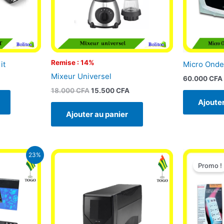
Remise : 14%
it
Micro Onde
Mixeur Universel
60.000
CFA
18.000
CFA
15.500
CFA
Ajouter
Ajouter au panier
e
23%
ix
Promo !
tuel
t :
.900 CFA.