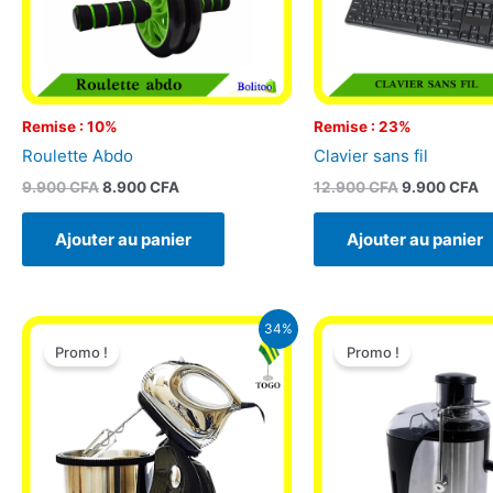
Remise : 10%
Remise : 23%
Roulette Abdo
Clavier sans fil
9.900
CFA
8.900
CFA
12.900
CFA
9.900
CFA
Ajouter au panier
Ajouter au panier
Le
Le
Le
L
34%
prix
prix
prix
p
Promo !
Promo !
initial
actuel
initial
a
était :
est :
était :
e
28.500 CFA.
18.900 CFA.
27.500 CFA.
1