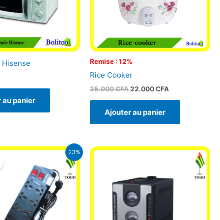
Remise : 12%
 Hisense
Rice Cooker
25.000
CFA
22.000
CFA
 au panier
Ajouter au panier
Le
Le
23%
prix
prix
initial
actuel
était :
est :
12.900 CFA.
9.900 CFA.