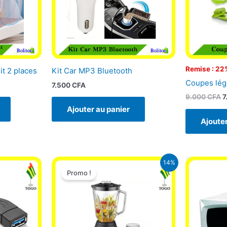
Remise : 22
it 2 places
Kit Car MP3 Bluetooth
Coupes lé
7.500
CFA
9.000
CFA
7
Ajouter au panier
Ajouter
Le
Le
14%
prix
prix
Promo !
initial
actuel
était :
est :
18.000 CFA.
15.500 CFA.