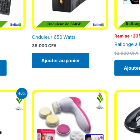
Remise : 23
Onduleur 650 Watts
Rallonge à
35.000
CFA
12.900
CFA
Ajouter au panier
Ajouter
e
40%
rix
ctuel
st :
6.500 CFA.