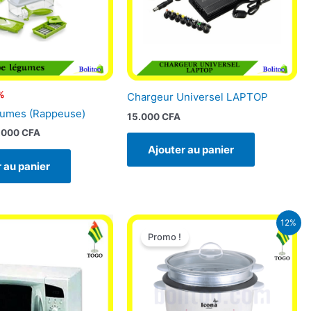
%
Chargeur Universel LAPTOP
gumes (Rappeuse)
15.000
CFA
.000
CFA
Ajouter au panier
 au panier
Le
Le
12%
prix
prix
Promo !
initial
actuel
était :
est :
25.000 CFA.
22.000 CFA.