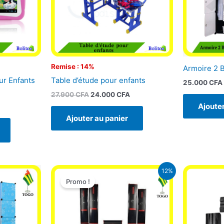
Remise : 14%
Armoire 2 B
ur Enfants
Table d’étude pour enfants
25.000
CFA
27.900
CFA
24.000
CFA
Ajouter
Ajouter au panier
Le
Le
12%
prix
prix
Promo !
initial
actuel
était :
est :
79.900 CFA.
70.000 CFA.