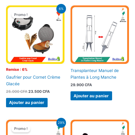
Le
Le
6%
prix
prix
Promo !
initial
actuel
était :
est :
25.000 CFA.
23.500 CFA.
Remise : 6%
Transplanteur Manuel de
Plantes à Long Manche
Gaufrier pour Cornet Crème
Glacée
29.900
CFA
25.000
CFA
23.500
CFA
Ajouter au panier
Ajouter au panier
Le
Le
29%
prix
prix
Promo !
initial
actuel