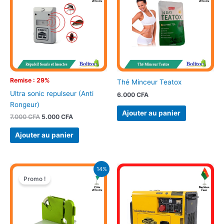
était :
est :
7.000 CFA.
5.000 CFA.
Remise : 29%
Thé Minceur Teatox
Ultra sonic repulseur (Anti
6.000
CFA
Rongeur)
Ajouter au panier
7.000
CFA
5.000
CFA
Ajouter au panier
Le
Le
14%
prix
prix
Promo !
initial
actuel
était :
est :
9.900 CFA.
8.500 CFA.