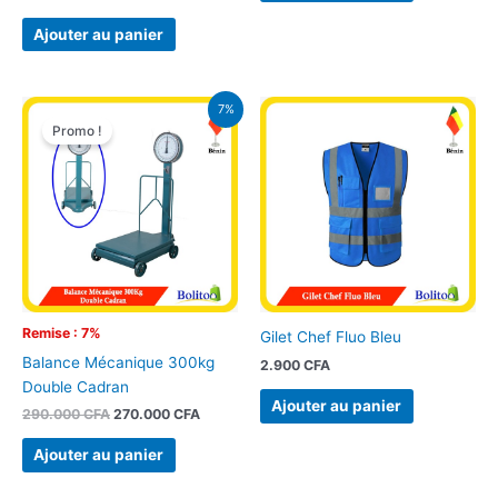
Ajouter au panier
Le
Le
7%
prix
prix
Promo !
initial
actuel
était :
est :
290.000 CFA.
270.000 CFA.
Remise : 7%
Gilet Chef Fluo Bleu
Balance Mécanique 300kg
2.900
CFA
Double Cadran
Ajouter au panier
290.000
CFA
270.000
CFA
Ajouter au panier