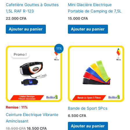
Cafetière Gouttes à Gouttes
Mini Glacière Electrique
1,5L RAF R-123
Portable de Camping de 7,5L
22.000
CFA
15.000
CFA
Ajouter au panier
Ajouter au panier
Le
Le
11%
prix
prix
Promo !
initial
actuel
était :
est :
18.500 CFA.
16.500 CFA.
Remise : 11%
Bande de Sport 5Pcs
Ceinture Electrique Vibrante
6.500
CFA
Amincissant
Ajouter au panier
18.500
CFA
16.500
CFA