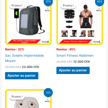
32%
45%
prix
prix
prix
prix
Promo !
Promo !
Promo !
Promo !
initial
actuel
initial
actuel
était :
est :
était :
est :
32.500 CFA.
22.000 CFA.
22.000 CFA.
12.000 CFA.
Remise : 32%
Remise : 45%
Sac Solaire Imperméable
Smart Fitness Abdomen
Moyen
22.000
CFA
12.000
CFA
32.500
CFA
22.000
CFA
Ajouter au panier
Ajouter au panier
Le
Le
14%
prix
prix
Promo !
Promo !
initial
actuel
était :
est :
21.000 CFA.
18.000 CFA.