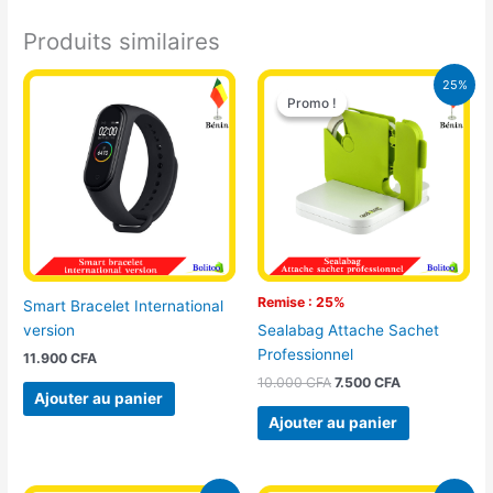
Produits similaires
Le
Le
25%
prix
prix
Promo !
Promo !
initial
actuel
était :
est :
10.000 CFA.
7.500 CFA.
Remise : 25%
Smart Bracelet International
version
Sealabag Attache Sachet
Professionnel
11.900
CFA
10.000
CFA
7.500
CFA
Ajouter au panier
Ajouter au panier
Le
Le
Le
Le