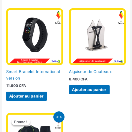
Smart Bracelet International
Aiguiseur de Couteaux
version
8.400
CFA
11.900
CFA
Ajouter au panier
Ajouter au panier
Le
Le
31%
prix
prix
Promo !
Promo !
initial
actuel
était :
est :