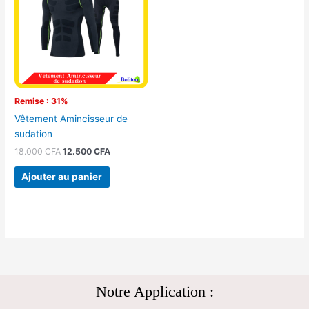
18.000 CFA.
12.500 CFA.
Remise : 31%
Vêtement Amincisseur de
sudation
18.000
CFA
12.500
CFA
Ajouter au panier
Notre Application :