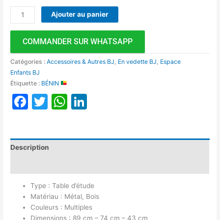
Ajouter au panier
COMMANDER SUR WHATSAPP
Catégories :
Accessoires & Autres BJ
,
En vedette BJ
,
Espace
Enfants BJ
Étiquette :
BÉNIN
Facebook
Twitter
WhatsApp
LinkedIn
Description
Avis (0)
Type : Table d’étude
Matériau : Métal, Bois
Couleurs : Multiples
Dimensions : 89 cm – 74 cm – 43 cm