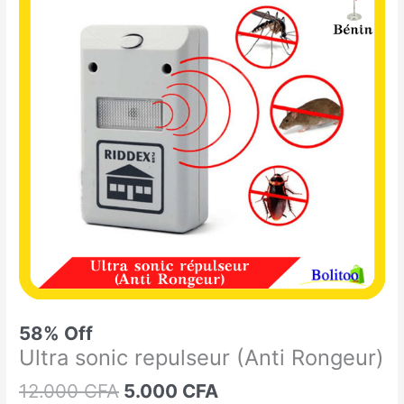
était :
est :
sonic
12.000 CFA.
5.000 CFA.
repulseur
(Anti
Rongeur)
58% Off
Ultra sonic repulseur (Anti Rongeur)
12.000
CFA
5.000
CFA