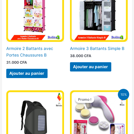
Armoire 2 Battants avec
Armoire 3 Battants Simple B
Portes Chaussures B
38.000
CFA
31.000
CFA
Ajouter au panier
Ajouter au panier
Le
Le
10%
prix
prix
Promo !
Promo !
initial
actuel
était :
est :
3.900 CFA.
3.500 CFA.