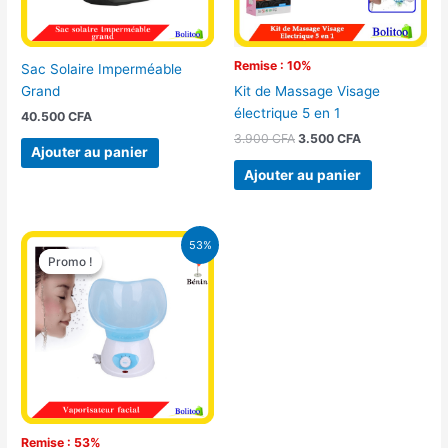
Remise : 10%
Sac Solaire Imperméable
Grand
Kit de Massage Visage
électrique 5 en 1
40.500
CFA
3.900
CFA
3.500
CFA
Ajouter au panier
Ajouter au panier
Le
Le
53%
prix
prix
Promo !
Promo !
initial
actuel
était :
est :
18.000 CFA.
8.500 CFA.
Remise : 53%