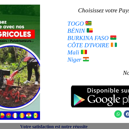
Choisissez votre Pays
TOGO
BÉNIN
BURKINA FASO
CÔTE D'IVOIRE
Mali
Niger
No
W
h
a
c
t
e
Votre satisfaction est notre réussite
s