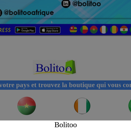
votre pays et trouvez la boutique qui vous co
Bolitoo
BURKINA FASO
CÔTE D'IVOIRE