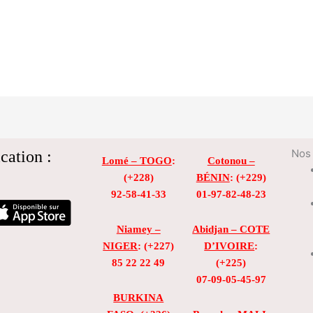
cation :
Nos 
Lomé – TOGO
:
Cotonou –
(+228)
BÉNIN
: (+229)
92-58-41-33
01-97-82-48-23
Niamey –
Abidjan – COTE
NIGER
: (+227)
D’IVOIRE
:
85 22 22 49
(+225)
07-09-05-45-97
BURKINA