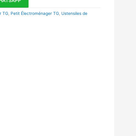
HATSAPP
r TG
,
Petit Électroménager TG
,
Ustensiles de
k
r
tsApp
inkedIn