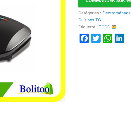
COMMANDER SUR W
Catégories :
Électroménage
Cuisines TG
Étiquette :
TOGO
Faceboo
Twitte
Wha
L