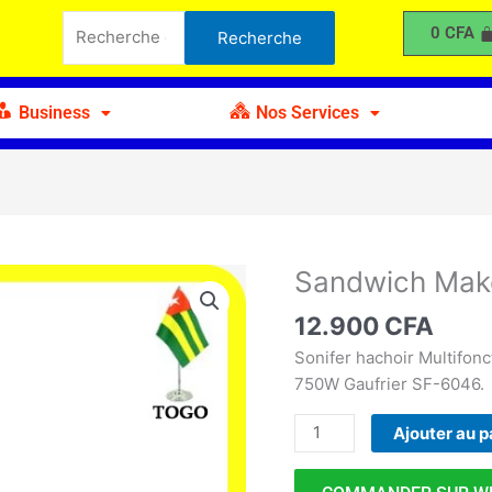
Maker
Recherche
0
CFA
Recherche
Sonifer
pour :
SF-
6046
Business
Nos Services
Sandwich Make
quantité
de
12.900
CFA
Sandwich
Maker
Sonifer hachoir Multifonc
Sonifer
750W Gaufrier SF-6046.
SF-
Ajouter au p
6046