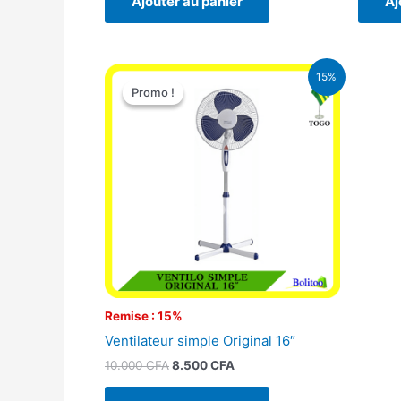
Ajouter au panier
Aj
Le
Le
15%
prix
prix
Promo !
Promo !
initial
actuel
était :
est :
10.000 CFA.
8.500 CFA.
Remise : 15%
Ventilateur simple Original 16″
10.000
CFA
8.500
CFA