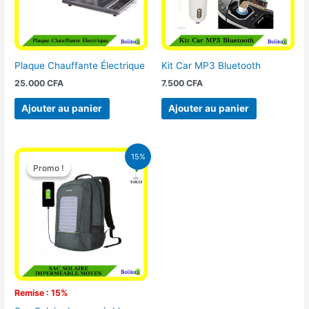
Plaque Chauffante Électrique
Kit Car MP3 Bluetooth
25.000
CFA
7.500
CFA
Ajouter au panier
Ajouter au panier
Le
Le
15%
prix
prix
Promo !
Promo !
initial
actuel
était :
est :
29.500 CFA.
25.000 CFA.
Remise : 15%