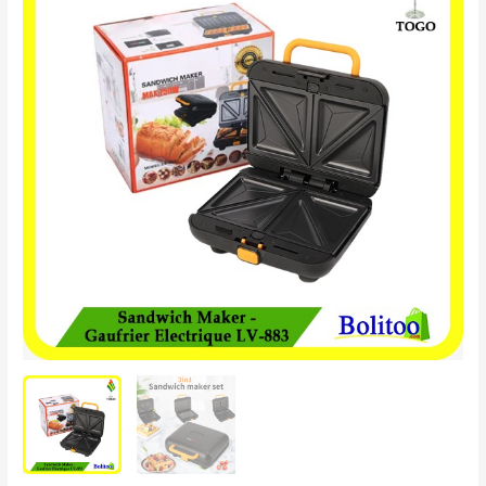
Maker
-
Gaufrier
Électrique
LV-
883