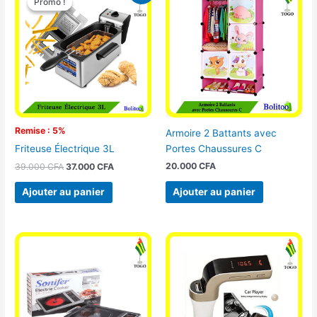
Promo !
Promo !
initial
actuel
était :
est :
39.000 CFA.
37.000 CFA.
Remise : 5%
Armoire 2 Battants avec
Portes Chaussures C
Friteuse Électrique 3L
20.000
CFA
39.000
CFA
37.000
CFA
Ajouter au panier
Ajouter au panier