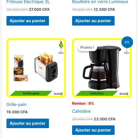
Friteuse Électrique 3L
Bouilloire en verre Lumineux
39.000
CFA
37.000
CFA
16.900
CFA
12.500
CFA
Ajouter au panier
Ajouter au panier
Le
Le
8%
prix
prix
Promo !
Promo !
initial
actuel
était :
est :
25.000 CFA.
23.000 CFA
Remise : 8%
Grille-pain
Cafetière
19.000
CFA
25.000
CFA
23.000
CFA
Ajouter au panier
Ajouter au panier