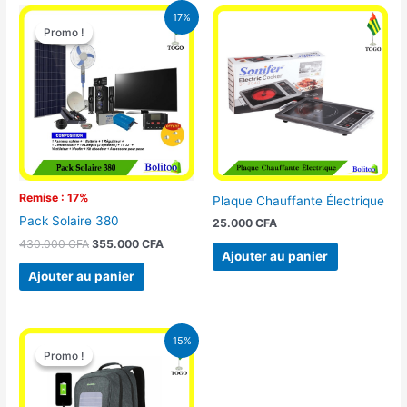
Le
Le
17%
prix
prix
Promo !
Promo !
initial
actuel
était :
est :
430.000 CFA.
355.000 CFA.
Remise : 17%
Plaque Chauffante Électrique
Pack Solaire 380
25.000
CFA
430.000
CFA
355.000
CFA
Ajouter au panier
Ajouter au panier
Le
Le
15%
prix
prix
Promo !
Promo !
initial
actuel
était :
est :
29.500 CFA.
25.000 CFA.