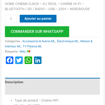
HOME CINÉMA DJACK – DJ 1503L – CHAÎNE HI-FI –
BLUETOOTH / SD / RADIO – USB – 220V – NOIR/ROUGE
Ajouter au panier
COMMANDER SUR WHATSAPP
Catégories :
Accessoires & Autres ML
,
Électronique ML
,
Maison &
Intérieur ML
,
TV Plasma ML
Étiquette :
MALI
Facebook
Twitter
WhatsApp
LinkedIn
Description
Avis (0)
Type de produit : Chaîne HIFI