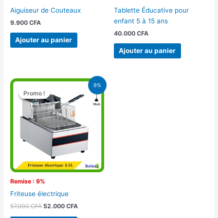
Aiguiseur de Couteaux
Tablette Éducative pour
enfant 5 à 15 ans
9.900
CFA
40.000
CFA
Ajouter au panier
Ajouter au panier
Le
Le
9%
prix
prix
Promo !
Promo !
initial
actuel
était :
est :
57.000 CFA.
52.000 CFA.
Remise : 9%
Friteuse électrique
57.000
CFA
52.000
CFA