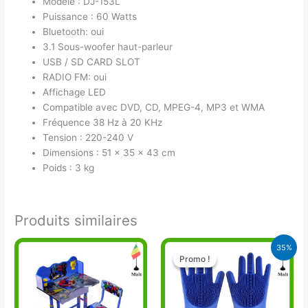
Modèle : DJ-153L
Puissance : 60 Watts
Bluetooth: oui
3.1 Sous-woofer haut-parleur
USB / SD CARD SLOT
RADIO FM: oui
Affichage LED
Compatible avec DVD, CD, MPEG-4, MP3 et WMA
Fréquence 38 Hz à 20 KHz
Tension : 220-240 V
Dimensions : 51 x 35 x 43 cm
Poids : 3 kg
Produits similaires
Le
Le
35%
prix
prix
Promo !
Promo !
initial
actuel
était :
est :
13.000 CFA.
8.500 CFA.