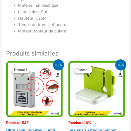
Matériel: En plastique
Installation: Sol
Hauteur: 1.25M
Temps de travail: 4 heures
Moteur: Moteur de cuivre
Produits similaires
Le
Le
Le
Le
53%
10%
prix
prix
prix
prix
Promo !
Promo !
Promo !
Promo !
initial
actuel
initial
actuel
était :
est :
était :
est :
15.000 CFA.
7.000 CFA.
10.500 CFA.
9.500 CFA.
Remise : 53%
Remise : 10%
Ultra sonic repulseur (Anti
Sealabag Attache Sachet