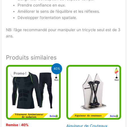
Prendre confiance en eux.
Améliorer le sens de l’équilibre et les réflexes.
Développer l’orientation spatiale.
NB: l’âge recommandé pour manipuler un tricycle seul est de 3
ans.
Produits similaires
Le
Le
40%
prix
prix
Promo !
Promo !
initial
actuel
était :
est :
20.000 CFA.
12.000 CFA.
Remise : 40%
Aiguiseur de Couteaux