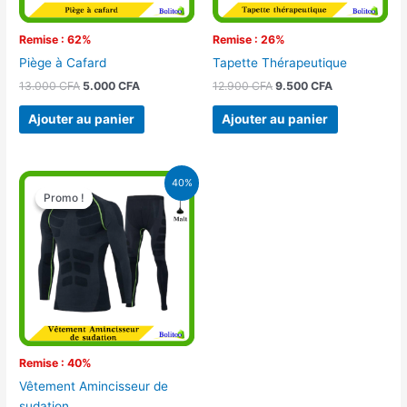
Remise : 62%
Remise : 26%
Piège à Cafard
Tapette Thérapeutique
13.000
CFA
5.000
CFA
12.900
CFA
9.500
CFA
Ajouter au panier
Ajouter au panier
Le
Le
40%
prix
prix
Promo !
Promo !
initial
actuel
était :
est :
20.000 CFA.
12.000 CFA.
Remise : 40%
Vêtement Amincisseur de
sudation