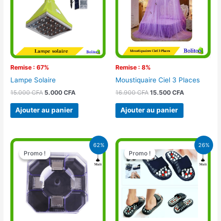
Remise : 67%
Remise : 8%
Lampe Solaire
Moustiquaire Ciel 3 Places
15.000
CFA
5.000
CFA
16.900
CFA
15.500
CFA
Ajouter au panier
Ajouter au panier
Le
Le
Le
Le
62%
26%
prix
prix
prix
prix
Promo !
Promo !
Promo !
Promo !
initial
actuel
initial
actuel
était :
est :
était :
est :
13.000 CFA.
5.000 CFA.
12.900 CFA.
9.500 CFA.