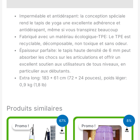
Avis (0)
Imperméable et antidérapant: la conception spéciale
rend le tapis de yoga une excellente adhérence et
antidérapant, même si vous transpirez beaucoup
Fabriqué avec un matériau écologique-TPE: Le TPE est
recyclable, décomposable, non toxique et sans odeur.
Épaisseur parfaite: le tapis haute densité de 6 mm peut
absorber les chocs sur les articulations et offrir un
excellent soutien aux utilisateurs de tous niveaux, en
particulier aux débutants.
Extra long: 183 * 61 cm (72 * 24 pouces), poids léger:
0,9 kg (1,8 lb)
Produits similaires
Le
Le
Le
Le
67%
8%
prix
prix
prix
prix
Promo !
Promo !
Promo !
Promo !
initial
actuel
initial
actuel
était :
est :
était :
est :
15.000 CFA.
5.000 CFA.
16.900 CFA.
15.500 CFA.