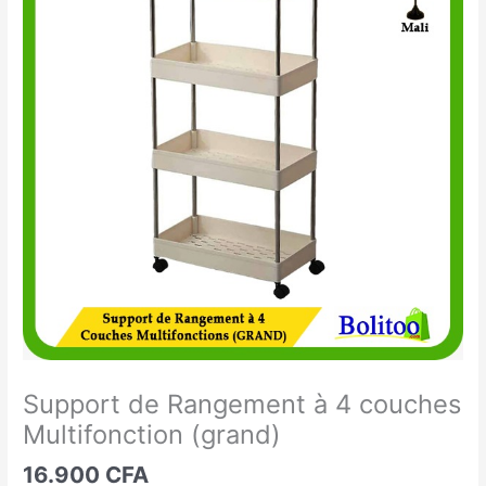
de
Rangement
à
4
couches
Multifonction
(grand)
Support de Rangement à 4 couches
Multifonction (grand)
16.900
CFA