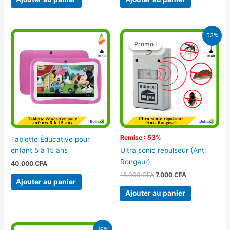
Le
Le
53%
prix
prix
Promo !
Promo !
initial
actuel
était :
est :
15.000 CFA.
7.000 CFA.
Remise : 53%
Tablette Éducative pour
enfant 5 à 15 ans
Ultra sonic repulseur (Anti
Rongeur)
40.000
CFA
15.000
CFA
7.000
CFA
Ajouter au panier
Ajouter au panier
Le
Le
19%