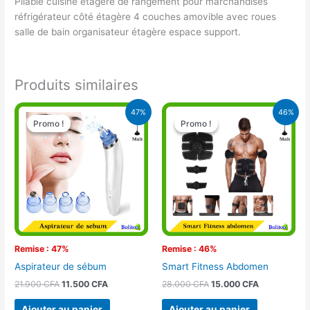
Pliable cuisine étagère de rangement pour marchandises
réfrigérateur côté étagère 4 couches amovible avec roues
salle de bain organisateur étagère espace support.
Produits similaires
Le
Le
Le
Le
47%
46%
prix
prix
prix
prix
Promo !
Promo !
Promo !
Promo !
initial
actuel
initial
actuel
était :
est :
était :
est :
21.900 CFA.
11.500 CFA.
28.000 CFA.
15.000 CFA.
Remise : 47%
Remise : 46%
Aspirateur de sébum
Smart Fitness Abdomen
21.900
CFA
11.500
CFA
28.000
CFA
15.000
CFA
Ajouter au panier
Ajouter au panier