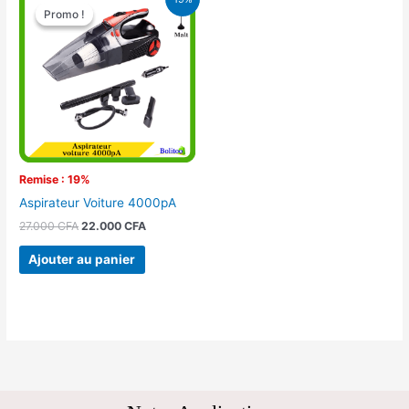
prix
prix
Promo !
Promo !
initial
actuel
était :
est :
27.000 CFA.
22.000 CFA.
Remise : 19%
Aspirateur Voiture 4000pA
27.000
CFA
22.000
CFA
Ajouter au panier