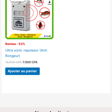
initial
actuel
était :
est :
15.000 CFA.
7.000 CFA.
Remise : 53%
Ultra sonic repulseur (Anti
Rongeur)
15.000
CFA
7.000
CFA
Ajouter au panier