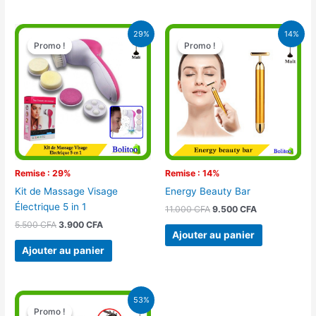
Le
Le
Le
Le
29%
14%
prix
prix
prix
prix
Promo !
Promo !
Promo !
Promo !
initial
actuel
initial
actuel
était :
est :
était :
est :
5.500 CFA.
3.900 CFA.
11.000 CFA.
9.500 CFA.
Remise : 29%
Remise : 14%
Kit de Massage Visage
Energy Beauty Bar
Électrique 5 in 1
11.000
CFA
9.500
CFA
5.500
CFA
3.900
CFA
Ajouter au panier
Ajouter au panier
Le
Le
53%
prix
prix
Promo !
Promo !