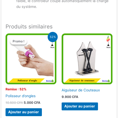
faible, le contrôleur coupe automatiquement la charge
du système.
Produits similaires
Le
Le
52%
prix
prix
Promo !
Promo !
initial
actuel
était :
est :
10.500 CFA.
5.000 CFA.
Remise : 52%
Aiguiseur de Couteaux
Polisseur d’ongles
9.900
CFA
10.500
CFA
5.000
CFA
Ajouter au panier
Ajouter au panier