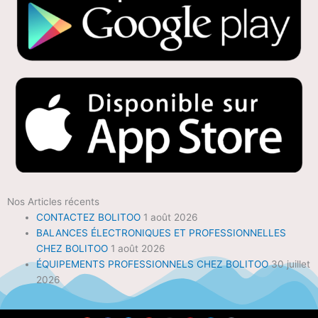
Nos Articles récents
CONTACTEZ BOLITOO
1 août 2026
BALANCES ÉLECTRONIQUES ET PROFESSIONNELLES
CHEZ BOLITOO
1 août 2026
ÉQUIPEMENTS PROFESSIONNELS CHEZ BOLITOO
30 juillet
2026