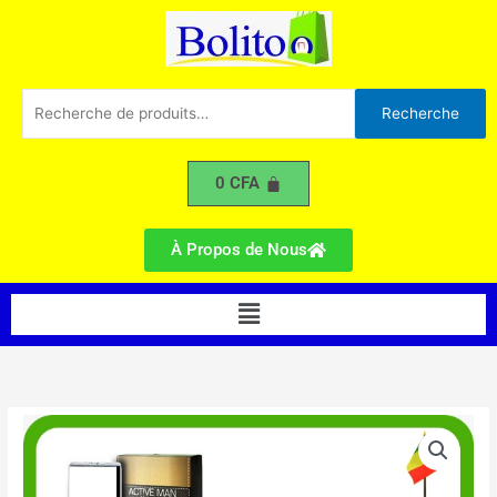
Classe
Aller
au
contenu
Recherche
Recherche
pour :
0
CFA
À Propos de Nous
Menu
quantité
de
Parfums