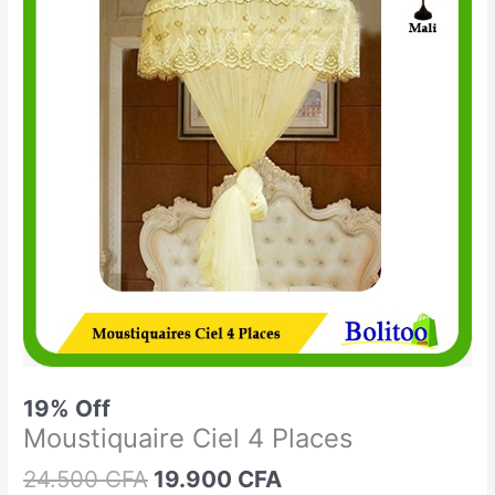
était :
est :
Ciel
24.500 CFA.
19.900 CFA.
4
Places
19% Off
Moustiquaire Ciel 4 Places
24.500
CFA
19.900
CFA