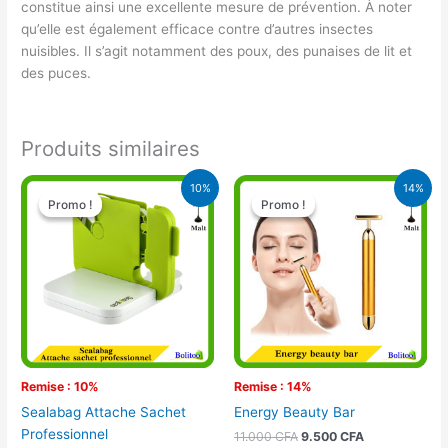
constitue ainsi une excellente mesure de prévention. À noter
qu’elle est également efficace contre d’autres insectes
nuisibles. Il s’agit notamment des poux, des punaises de lit et
des puces.
Produits similaires
Le
Le
Le
Le
10%
14%
prix
prix
prix
prix
Promo !
Promo !
Promo !
Promo !
initial
actuel
initial
actuel
était :
est :
était :
est :
10.500 CFA.
9.500 CFA.
11.000 CFA.
9.500 CFA.
Remise : 10%
Remise : 14%
Sealabag Attache Sachet
Energy Beauty Bar
Professionnel
11.000
CFA
9.500
CFA