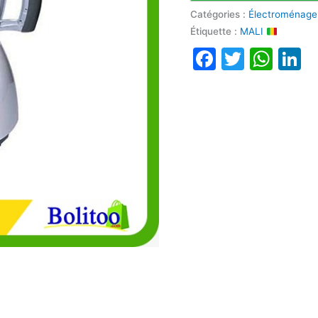
Catégories :
Électroménage
Étiquette :
MALI
Faceboo
Twitte
Wha
L