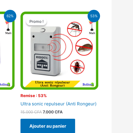
Le
Le
62%
53%
prix
prix
Promo !
Promo !
initial
actuel
était :
est :
.
15.000 CFA.
7.000 CFA.
Remise : 53%
Ultra sonic repulseur (Anti Rongeur)
15.000
CFA
7.000
CFA
Ajouter au panier