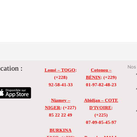
cation :
Nos 
Lomé – TOGO
:
Cotonou –
(+228)
BÉNIN
: (+229)
92-58-41-33
01-97-82-48-23
Niamey –
Abidjan – COTE
NIGER
: (+227)
D’IVOIRE
:
85 22 22 49
(+225)
07-09-05-45-97
BURKINA