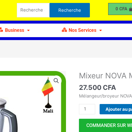
NOVA
Recherche
0
CFA
Recherche
Multifonction
pour :
2
en
Business
Nos Services
1
Mixeur NOVA Mu
quantité
de
27.500
CFA
Mixeur
NOVA
Mélangeur/broyeur NOV
Multifonction
Ajouter au p
2
en
1
COMMANDER SUR W