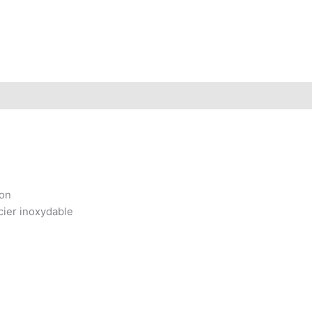
ion
cier inoxydable