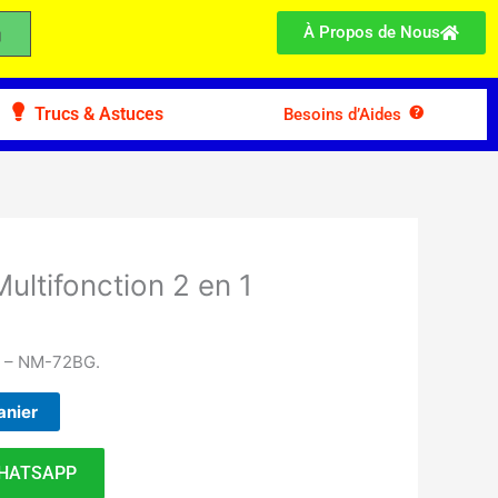
À Propos de Nous
Trucs & Astuces
Besoins d’Aides
ltifonction 2 en 1
A – NM-72BG.
anier
HATSAPP