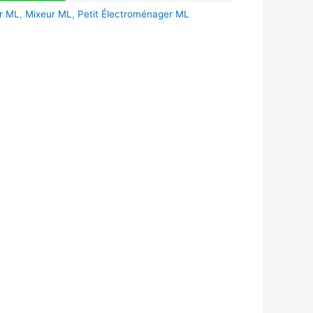
r ML
,
Mixeur ML
,
Petit Électroménager ML
k
r
tsApp
inkedIn