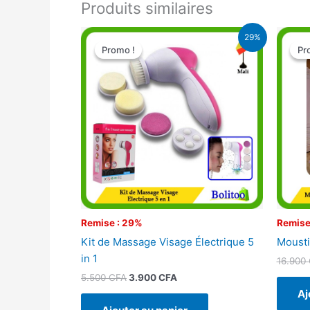
Produits similaires
Le
Le
29%
prix
prix
Promo !
Promo !
Pr
Pr
initial
actuel
était :
est :
5.500 CFA.
3.900 CFA.
Remise : 29%
Remise
Kit de Massage Visage Électrique 5
Mousti
in 1
16.900
5.500
CFA
3.900
CFA
Aj