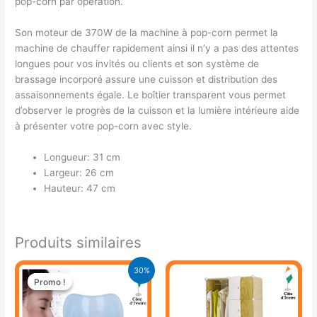
pop-corn par opération.
Son moteur de 370W de la machine à pop-corn permet la
machine de chauffer rapidement ainsi il n’y a pas des attentes
longues pour vos invités ou clients et son système de
brassage incorporé assure une cuisson et distribution des
assaisonnements égale. Le boîtier transparent vous permet
d’observer le progrès de la cuisson et la lumière intérieure aide
à présenter votre pop-corn avec style.
Longueur: 31 cm
Largeur: 26 cm
Hauteur: 47 cm
Produits similaires
Le
Le
30%
prix
prix
Promo !
Promo !
initial
actuel
était :
est :
14.900 CFA.
10.500 CFA.