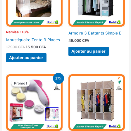
Remise : 13%
Armoire 3 Battants Simple B
Moustiquaire Tente 3 Places
45.000
CFA
17.900
CFA
15.500
CFA
Ajouter au panier
Ajouter au panier
Le
Le
27%
prix
prix
Promo !
Promo !
initial
actuel
était :
est :
5.500 CFA.
4.000 CFA.