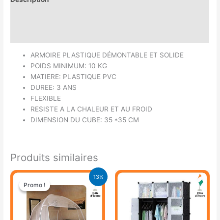
Informations complémentaires
Avis (0)
ARMOIRE PLASTIQUE DÉMONTABLE ET SOLIDE
POIDS MINIMUM: 10 KG
MATIERE: PLASTIQUE PVC
DUREE: 3 ANS
FLEXIBLE
RESISTE A LA CHALEUR ET AU FROID
DIMENSION DU CUBE: 35 *35 CM
Produits similaires
Le
Le
13%
prix
prix
Promo !
Promo !
initial
actuel
était :
est :
17.900 CFA.
15.500 CFA.