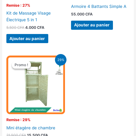
Remise : 27%
Armoire 4 Battants Simple A
Kit de Massage Visage
55.000
CFA
Électrique 5 in 1
Ajouter au panier
5.500
CFA
4.000
CFA
Ajouter au panier
Le
Le
29%
prix
prix
Promo !
Promo !
initial
actuel
était :
est :
21.900 CFA.
15.500 CFA.
Remise : 29%
Mini étagère de chambre
21.900
CFA
15.500
CFA