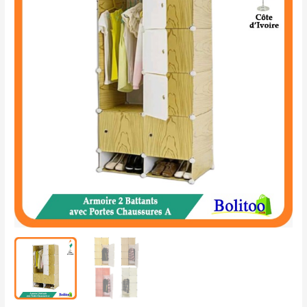
2
Battants
avec
Portes
Chaussures
A