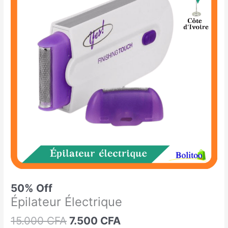
était :
est :
Électrique
15.000 CFA.
7.500 CFA.
50% Off
Épilateur Électrique
15.000
CFA
7.500
CFA