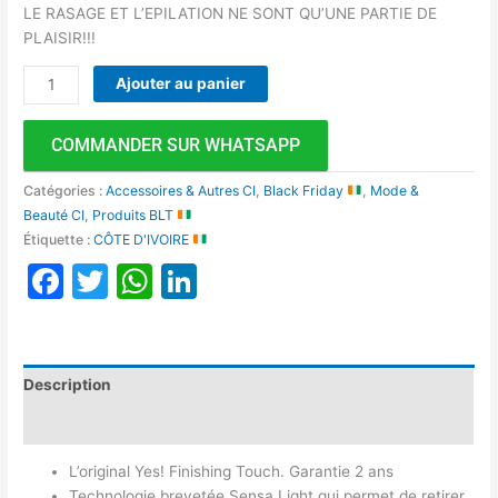
LE RASAGE ET L’EPILATION NE SONT QU’UNE PARTIE DE
PLAISIR!!!
Ajouter au panier
COMMANDER SUR WHATSAPP
Catégories :
Accessoires & Autres CI
,
Black Friday
,
Mode &
Beauté CI
,
Produits BLT
Étiquette :
CÔTE D'IVOIRE
Facebook
Twitter
WhatsApp
LinkedIn
Description
Avis (0)
L’original Yes! Finishing Touch. Garantie 2 ans
Technologie brevetée Sensa Light qui permet de retirer