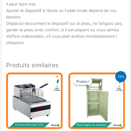
il peut faire mal.
Ajuster le dispositif à Haute ou Faible mode dépend de vos
besoins
Déplacez doucement le dispositif sur la peau, ne fatiguez pas,
garder la peau avec confort, si il est piquant ou vous sentez
d’effets indésirables, s’il vous plaît arrêtez immédiatement l
utilisation
Produits similaires
Le
Le
29%
prix
prix
Promo !
Promo !
initial
actuel
était :
est :
21.900 CFA.
15.500 CFA.