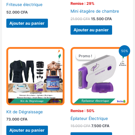
Remise : 29%
Friteuse électrique
Mini étagère de chambre
52.000
CFA
21.900
CFA
15.500
CFA
Ajouter au panier
Ajouter au panier
Le
Le
50%
prix
prix
Promo !
Promo !
initial
actuel
était :
est :
15.000 CFA.
7.500 CFA.
Remise : 50%
Kit de Dégraissage
Épilateur Électrique
73.000
CFA
15.000
CFA
7.500
CFA
Ajouter au panier