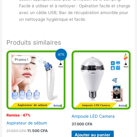
Facile à utiliser et à nettoyer : Opération facile et charge
avec un câble USB; Bac de récupération amovible pour
un nettoyage hygiénique et facile.
Produits similaires
Le
Le
47%
prix
prix
Promo !
Promo !
initial
actuel
était :
est :
21.900 CFA.
11.500 CFA.
Remise : 47%
Ampoule LED Camera
Aspirateur de sébum
37.000
CFA
21.900
CFA
11.500
CFA
Ajouter au panier