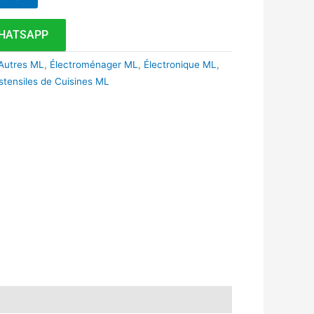
HATSAPP
 Autres ML
,
Électroménager ML
,
Électronique ML
,
stensiles de Cuisines ML
k
r
tsApp
inkedIn