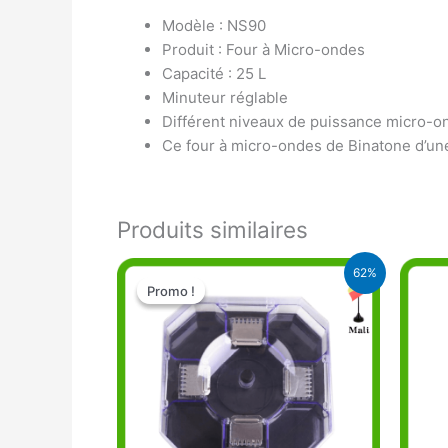
Modèle : NS90
Produit : Four à Micro-ondes
Capacité : 25 L
Minuteur réglable
Différent niveaux de puissance micro-o
Ce four à micro-ondes de Binatone d’une
Produits similaires
Le
Le
62%
prix
prix
Promo !
Promo !
initial
actuel
était :
est :
13.000 CFA.
5.000 CFA.