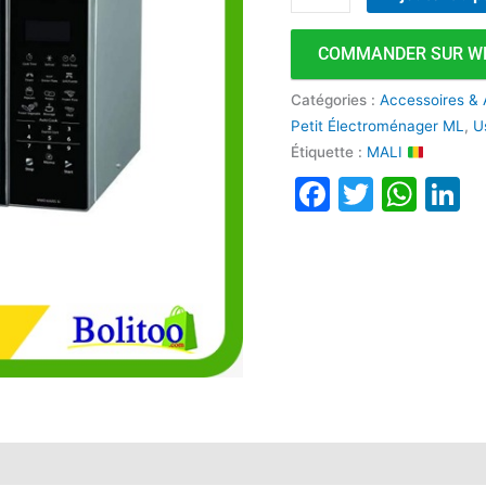
COMMANDER SUR W
Catégories :
Accessoires &
Petit Électroménager ML
,
U
Étiquette :
MALI
Faceboo
Twitte
Wha
L