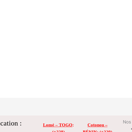
cation :
Nos 
Lomé – TOGO
:
Cotonou –