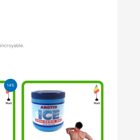
incroyable.
14%
.