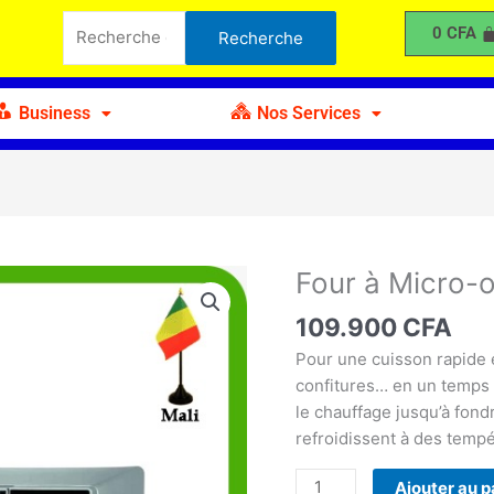
à
Recherche
0
CFA
Recherche
Micro-
pour :
ondes
NS90-
Business
Nos Services
25L
Four à Micro
quantité
de
109.900
CFA
Four
à
Pour une cuisson rapide e
Micro-
confitures… en un temps 
ondes
le chauffage jusqu’à fondr
NS90-
refroidissent à des tempé
25L
Ajouter au p