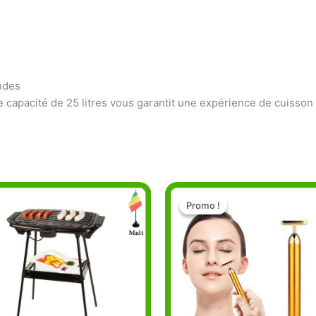
ndes
 capacité de 25 litres vous garantit une expérience de cuisson 
Le
Le
prix
prix
Promo !
Promo !
initial
actuel
était :
est :
11.000 CFA.
9.500 CFA