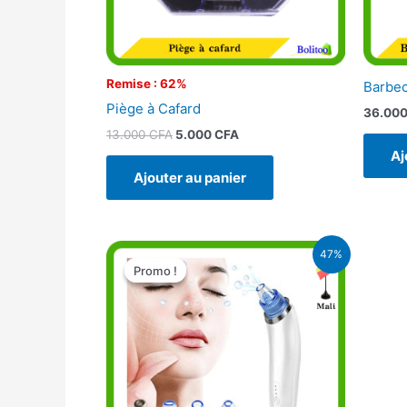
Remise : 62%
Barbec
Piège à Cafard
36.00
13.000
CFA
5.000
CFA
Aj
Ajouter au panier
Le
Le
47%
prix
prix
Promo !
Promo !
initial
actuel
était :
est :
21.900 CFA.
11.500 CFA.