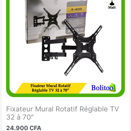
Mural
Rotatif
Réglable
TV
32
à
70"
Fixateur Mural Rotatif Réglable TV
32 à 70″
24.900
CFA