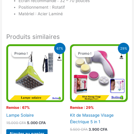
Ecran recommandé : 32 – 70 pouces
Positionnement : Rotatif
Matériel : Acier Laminé
Produits similaires
Le
Le
Le
Le
67%
29%
prix
prix
prix
prix
Promo !
Promo !
Promo !
Promo !
initial
actuel
initial
actuel
était :
est :
était :
est :
15.000 CFA.
5.000 CFA.
5.500 CFA.
3.900 CFA.
Remise : 67%
Remise : 29%
Lampe Solaire
Kit de Massage Visage
Électrique 5 in 1
15.000
CFA
5.000
CFA
5.500
CFA
3.900
CFA
Ajouter au panier