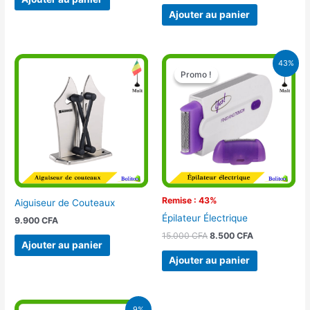
Ajouter au panier
Le
Le
43%
prix
prix
Promo !
Promo !
initial
actuel
était :
est :
15.000 CFA.
8.500 CFA.
Remise : 43%
Aiguiseur de Couteaux
Épilateur Électrique
9.900
CFA
15.000
CFA
8.500
CFA
Ajouter au panier
Ajouter au panier
Le
Le
9%