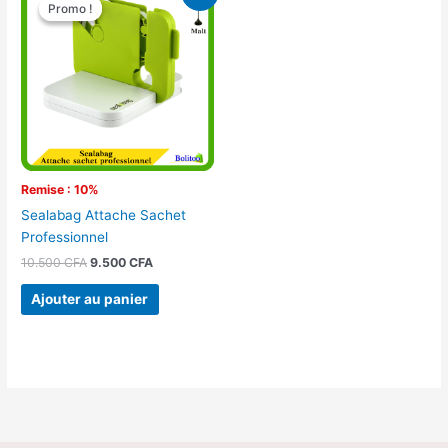
prix
prix
Promo !
Promo !
initial
actuel
était :
est :
10.500 CFA.
9.500 CFA.
Remise : 10%
Sealabag Attache Sachet
Professionnel
10.500
CFA
9.500
CFA
Ajouter au panier