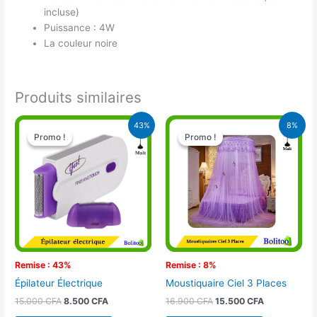
incluse)
Puissance : 4W
La couleur noire
Produits similaires
Le
Le
Le
Le
43%
8%
prix
prix
prix
prix
Promo !
Promo !
Promo !
Promo !
initial
actuel
initial
actuel
était :
est :
était :
est :
15.000 CFA.
8.500 CFA.
16.900 CFA.
15.500 CFA.
Remise : 43%
Remise : 8%
Épilateur Électrique
Moustiquaire Ciel 3 Places
15.000
CFA
8.500
CFA
16.900
CFA
15.500
CFA