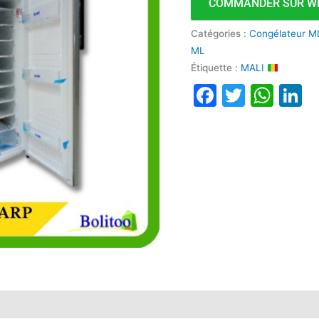
COMMANDER SUR W
Catégories :
Congélateur M
ML
Étiquette :
MALI
Faceboo
Twitte
Wha
L