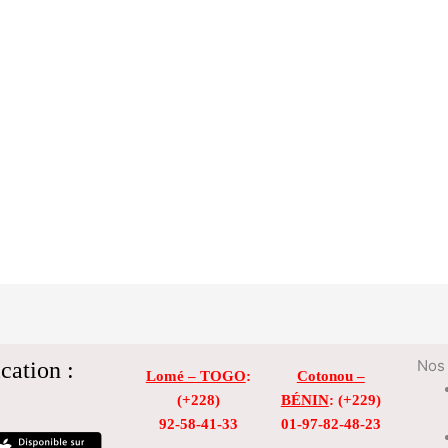
cation :
Nos 
Lomé – TOGO
:
Cotonou –
(+228)
BÉNIN
: (+229)
92-58-41-33
01-97-82-48-23