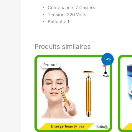
Contenance: 7 Casiers
Tension: 220 Volts
Battants: 1
Produits similaires
Le
Le
14%
prix
prix
Promo !
Promo !
initial
actuel
était :
est :
11.000 CFA.
9.500 CFA.