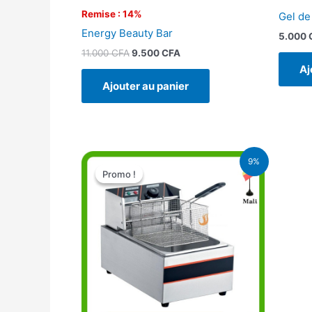
Remise : 14%
Gel de
Energy Beauty Bar
5.000
11.000
CFA
9.500
CFA
Aj
Ajouter au panier
Le
Le
9%
prix
prix
Promo !
Promo !
initial
actuel
était :
est :
57.000 CFA.
52.000 CFA.