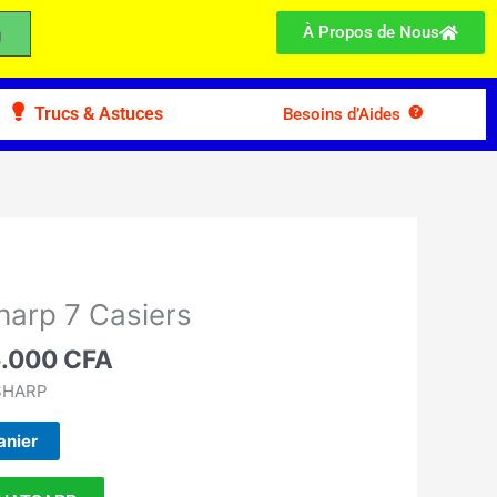
À Propos de Nous
Trucs & Astuces
Besoins d’Aides
Le
prix
harp 7 Casiers
al
actuel
t :
5.000
CFA
est :
.000 CFA.
305.000 CFA.
 SHARP
anier