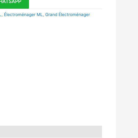
HATSAPP
L
,
Électroménager ML
,
Grand Électroménager
k
r
tsApp
inkedIn