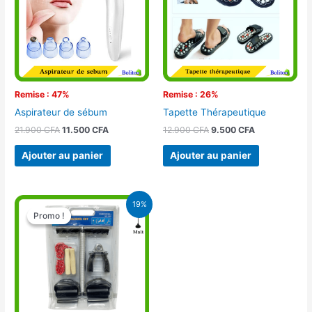
Remise : 47%
Remise : 26%
Aspirateur de sébum
Tapette Thérapeutique
21.900
CFA
11.500
CFA
12.900
CFA
9.500
CFA
Ajouter au panier
Ajouter au panier
Le
Le
19%
prix
prix
Promo !
Promo !
initial
actuel
était :
est :
14.900 CFA.
12.000 CFA.