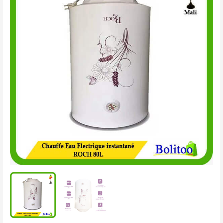
Eau
Électrique
Instantané
ROCH
80L