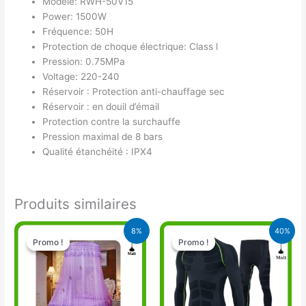
Modèle: RWH-50V15
Power: 1500W
Fréquence: 50H
Protection de choque électrique: Class l
Pression: 0.75MPa
Voltage: 220-240
Réservoir : Protection anti-chauffage sec
Réservoir : en douil d’émail
Protection contre la surchauffe
Pression maximal de 8 bars
Qualité étanchéité : IPX4
Produits similaires
Le
Le
Le
Le
8%
40%
prix
prix
prix
prix
Promo !
Promo !
Promo !
Promo !
initial
actuel
initial
actuel
était :
est :
était :
est :
16.900 CFA.
15.500 CFA.
20.000 CFA.
12.000 CFA.