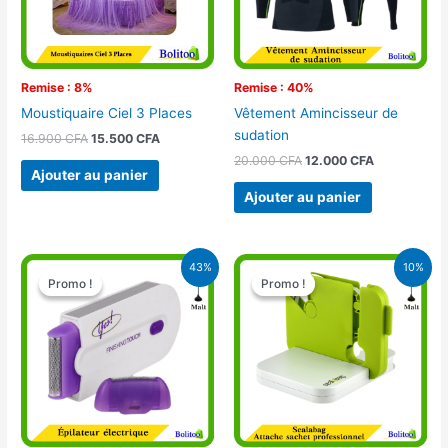
Remise : 8%
Remise : 40%
Moustiquaire Ciel 3 Places
Vêtement Amincisseur de
sudation
16.900
CFA
15.500
CFA
20.000
CFA
12.000
CFA
Ajouter au panier
Ajouter au panier
Le
Le
Le
Le
43%
10%
prix
prix
prix
prix
Promo !
Promo !
Promo !
Promo !
initial
actuel
initial
actuel
était :
est :
était :
est :
15.000 CFA.
8.500 CFA.
10.500 CFA.
9.500 CFA.