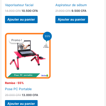
Vaporisateur facial
Aspirateur de sébum
14.900
CFA
10.500
CFA
21.900
CFA
9.500
CFA
Ajouter au panier
Ajouter au panier
Le
Le
55%
prix
prix
Promo !
Promo !
initial
actuel
était :
est :
29.000 CFA.
13.000 CFA.
Remise : 55%
Pose PC Portable
29.000
CFA
13.000
CFA
Ajouter au panier