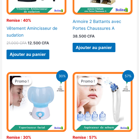
Remise : 40%
Armoire 2 Battants avec
Portes Chaussures A
Vêtement Amincisseur de
sudation
38.500
CFA
21.000
CFA
12.500
CFA
Ajouter au panier
Ajouter au panier
Le
Le
Le
Le
30%
57%
prix
prix
prix
prix
Promo !
Promo !
Promo !
Promo !
initial
actuel
initial
actuel
était :
est :
était :
est :
14.900 CFA.
10.500 CFA.
21.900 CFA.
9.500 CFA.
Remise : 30%
Remise : 57%