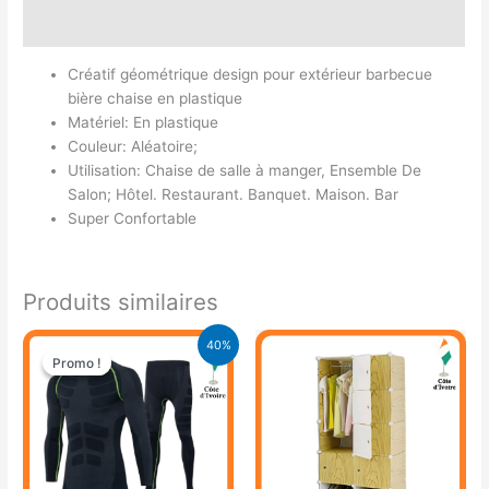
Avis (0)
Créatif géométrique design pour extérieur barbecue
bière chaise en plastique
Matériel: En plastique
Couleur: Aléatoire;
Utilisation: Chaise de salle à manger, Ensemble De
Salon; Hôtel. Restaurant. Banquet. Maison. Bar
Super Confortable
Produits similaires
Le
Le
40%
prix
prix
Promo !
Promo !
initial
actuel
était :
est :
21.000 CFA.
12.500 CFA.