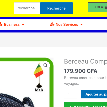
Complet
Recherche
0
CFA
Recherche
bébé
pour :
type
A
Business
Nos Services
Berceau Compl
quantité
de
179.900
CFA
Berceau
Complet
Berceau americain pour b
bébé
voyages.
type
Ajouter au p
A