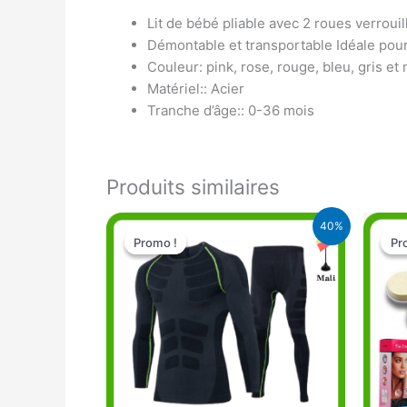
Lit de bébé pliable avec 2 roues verrouil
Démontable et transportable Idéale pou
Couleur: pink, rose, rouge, bleu, gris et
Matériel:: Acier
Tranche d’âge:: 0-36 mois
Produits similaires
Le
Le
40%
prix
prix
Promo !
Promo !
Pr
Pr
initial
actuel
était :
est :
20.000 CFA.
12.000 CFA.