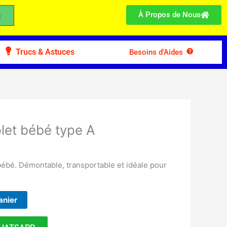
À Propos de Nous
Trucs & Astuces
Besoins d’Aides
et bébé type A
ébé. Démontable, transportable et idéale pour
anier