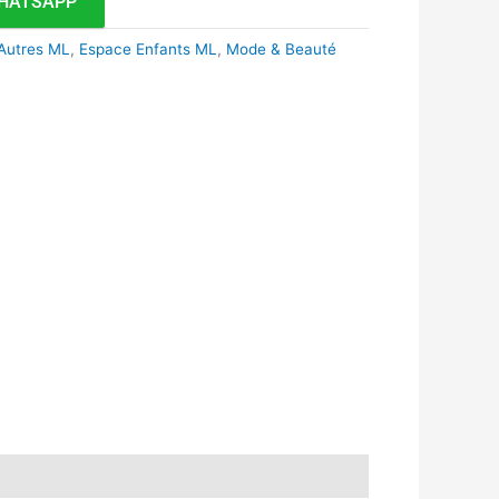
HATSAPP
 Autres ML
,
Espace Enfants ML
,
Mode & Beauté
k
r
tsApp
inkedIn