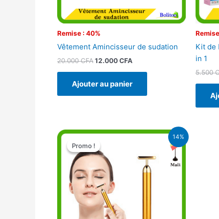
Remise : 40%
Remise
Vêtement Amincisseur de sudation
Kit de
in 1
20.000
CFA
12.000
CFA
5.500
Ajouter au panier
Aj
Le
Le
14%
prix
prix
Promo !
Promo !
initial
actuel
était :
est :
11.000 CFA.
9.500 CFA.