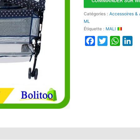
COMMANDER SUR W
Catégories :
Accessoires &
ML
Étiquette :
MALI
Faceboo
Twitte
Wha
L